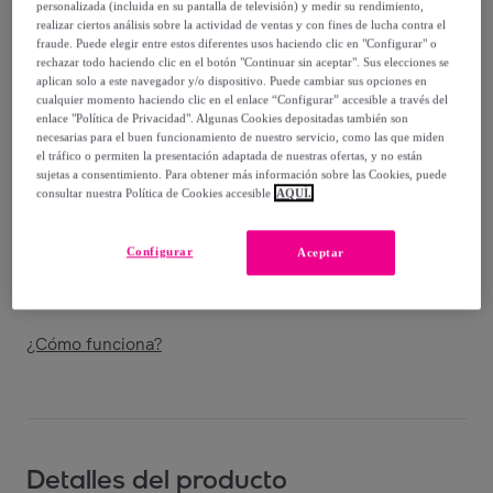
90
,
€
personalizada (incluida en su pantalla de televisión) y medir su rendimiento,
00
realizar ciertos análisis sobre la actividad de ventas y con fines de lucha contra el
-
50
%
fraude. Puede elegir entre estos diferentes usos haciendo clic en "Configurar" o
rechazar todo haciendo clic en el botón "Continuar sin aceptar". Sus elecciones se
Vendido por
Santini Cycling Wear
aplican solo a este navegador y/o dispositivo. Puede cambiar sus opciones en
cualquier momento haciendo clic en el enlace “Configurar” accesible a través del
enlace "Política de Privacidad". Algunas Cookies depositadas también son
necesarias para el buen funcionamiento de nuestro servicio, como las que miden
el tráfico o permiten la presentación adaptada de nuestras ofertas, y no están
sujetas a consentimiento. Para obtener más información sobre las Cookies, puede
Entrega
consultar nuestra Política de Cookies accesible
AQUÍ.
Entrega desde
6,05 €
Configurar
Aceptar
Entrega: Entre el
13/08
y el
16/08
¿Cómo funciona?
Detalles del producto