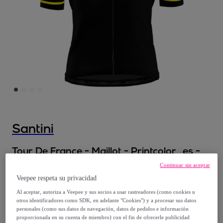
Santini
Tour De France - Maillot - Printcolor_es -
Hombre
Continuar sin aceptar
Modelo:
XS
Veepee respeta su privacidad
Al aceptar, autoriza a Veepee y sus socios a usar rastreadores (como cookies u
45
,
€
00
otros identificadores como SDK, en adelante "Cookies") y a procesar sus datos
personales (como sus datos de navegación, datos de pedidos e información
proporcionada en su cuenta de miembro) con el fin de ofrecerle publicidad