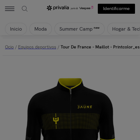
Identificarme
Inicio
Moda
Hogar & Tec
new
Summer Camp
Ocio
/
Equipos deportivos
/
Tour De France - Maillot - Printcolor_e