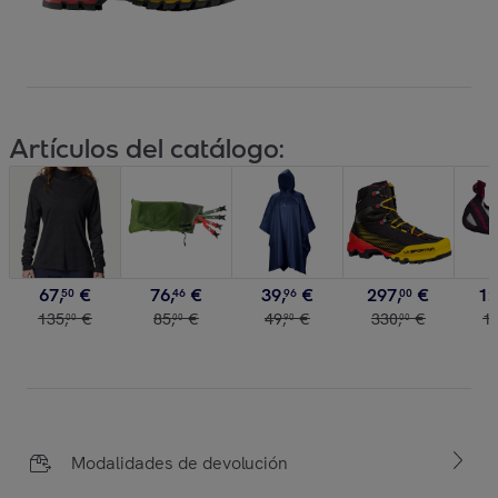
Artículos del catálogo:
67
,
€
76
,
€
39
,
€
297
,
€
12
50
46
96
00
135
,
€
85
,
€
49
,
€
330
,
€
1
00
00
90
00
Modalidades de devolución