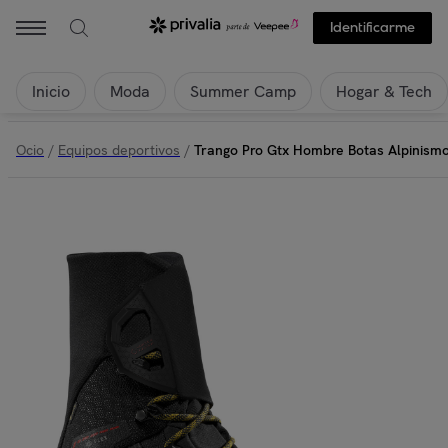
Identificarme
Inicio
Moda
Summer Camp
Hogar & Tech
Ocio
/
Equipos deportivos
/
Trango Pro Gtx Hombre Botas Alpinism