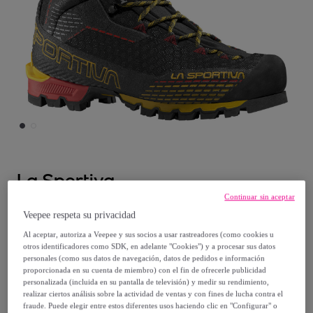
La Sportiva
Continuar sin aceptar
Trango Pro Gtx Hombre Botas Alpinismo
Veepee respeta su privacidad
Al aceptar, autoriza a Veepee y sus socios a usar rastreadores (como cookies u
360
,
€
00
otros identificadores como SDK, en adelante "Cookies") y a procesar sus datos
personales (como sus datos de navegación, datos de pedidos e información
proporcionada en su cuenta de miembro) con el fin de ofrecerle publicidad
399
,
€
99
personalizada (incluida en su pantalla de televisión) y medir su rendimiento,
realizar ciertos análisis sobre la actividad de ventas y con fines de lucha contra el
-
9
%
fraude. Puede elegir entre estos diferentes usos haciendo clic en "Configurar" o