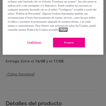
rechazar todo haciendo clic en el botón "Continuar sin aceptar". Sus elecciones se
Guía de tallas
aplican solo a este navegador y/o dispositivo. Puede cambiar sus opciones en
cualquier momento haciendo clic en el enlace “Configurar” accesible a través del
Vendido por
Mount Legend
enlace "Política de Privacidad". Algunas Cookies depositadas también son
necesarias para el buen funcionamiento de nuestro servicio, como las que miden
el tráfico o permiten la presentación adaptada de nuestras ofertas, y no están
sujetas a consentimiento. Para obtener más información sobre las Cookies, puede
consultar nuestra Política de Cookies accesible
AQUÍ.
Entrega
Configurar
Aceptar
Envío gratis
Entrega: Entre el
14/08
y el
17/08
¿Cómo funciona?
Detalles del producto