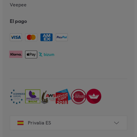
Veepee
El pago
Privalia ES