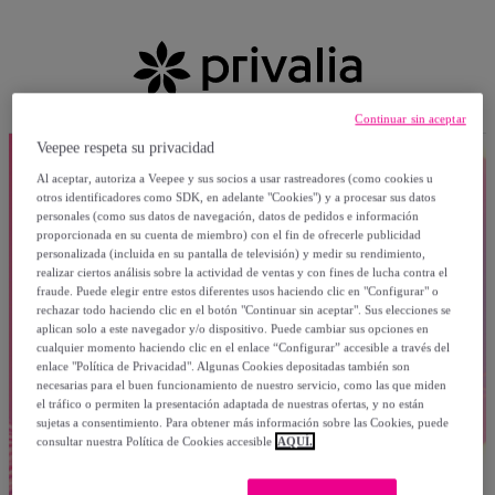
Continuar sin aceptar
Veepee respeta su privacidad
Al aceptar, autoriza a Veepee y sus socios a usar rastreadores (como cookies u
otros identificadores como SDK, en adelante "Cookies") y a procesar sus datos
personales (como sus datos de navegación, datos de pedidos e información
proporcionada en su cuenta de miembro) con el fin de ofrecerle publicidad
personalizada (incluida en su pantalla de televisión) y medir su rendimiento,
realizar ciertos análisis sobre la actividad de ventas y con fines de lucha contra el
fraude. Puede elegir entre estos diferentes usos haciendo clic en "Configurar" o
rechazar todo haciendo clic en el botón "Continuar sin aceptar". Sus elecciones se
aplican solo a este navegador y/o dispositivo. Puede cambiar sus opciones en
cualquier momento haciendo clic en el enlace “Configurar” accesible a través del
enlace "Política de Privacidad". Algunas Cookies depositadas también son
necesarias para el buen funcionamiento de nuestro servicio, como las que miden
el tráfico o permiten la presentación adaptada de nuestras ofertas, y no están
sujetas a consentimiento. Para obtener más información sobre las Cookies, puede
consultar nuestra Política de Cookies accesible
AQUÍ.