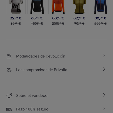
32
,
€
63
,
€
88
,
€
32
,
€
88
,
€
00
00
00
00
00
90
,
€
180
,
€
250
,
€
90
,
€
250
,
€
00
00
00
00
00
Modalidades de devolución
Los compromisos de Privalia
Sobre el vendedor
Pago 100% seguro