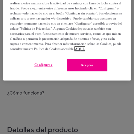
35
,
€
00
realizar ciertos análisis sobre la actividad de ventas y con fines de lucha contra el
-
54
%
fraude. Puede elegir entre estos diferentes usos haciendo clic en "Configurar" o
rechazar todo haciendo clic en el botón "Continuar sin aceptar". Sus elecciones se
aplican solo a este navegador y/o dispositivo. Puede cambiar sus opciones en
Vendido por
Santini Cycling Wear
cualquier momento haciendo clic en el enlace “Configurar” accesible a través del
enlace "Política de Privacidad". Algunas Cookies depositadas también son
necesarias para el buen funcionamiento de nuestro servicio, como las que miden
el tráfico o permiten la presentación adaptada de nuestras ofertas, y no están
sujetas a consentimiento. Para obtener más información sobre las Cookies, puede
consultar nuestra Política de Cookies accesible
AQUÍ.
Entrega
Entrega desde
6,05 €
Configurar
Aceptar
Entrega: Entre el
12/08
y el
15/08
¿Cómo funciona?
Detalles del producto