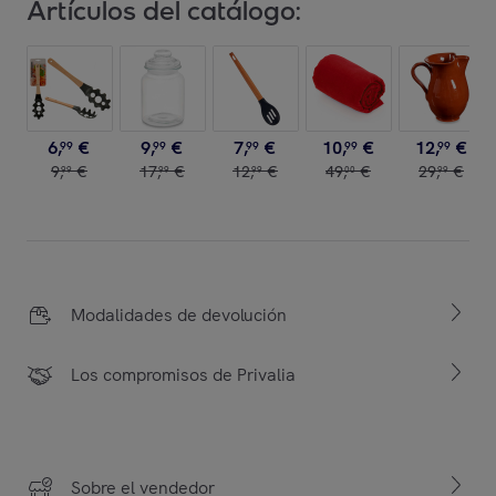
Artículos del catálogo:
6
,
€
9
,
€
7
,
€
10
,
€
12
,
€
99
99
99
99
99
9
,
€
17
,
€
12
,
€
49
,
€
29
,
€
99
99
99
00
99
Modalidades de devolución
Los compromisos de Privalia
Sobre el vendedor