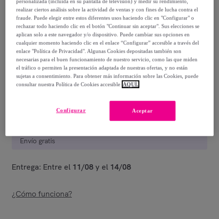
personalizada (incluida en su pantalla de televisión) y medir su rendimiento,
49
,
€
99
realizar ciertos análisis sobre la actividad de ventas y con fines de lucha contra el
-
54
%
fraude. Puede elegir entre estos diferentes usos haciendo clic en "Configurar" o
rechazar todo haciendo clic en el botón "Continuar sin aceptar". Sus elecciones se
aplican solo a este navegador y/o dispositivo. Puede cambiar sus opciones en
Posible recogida de tu antiguo producto
ver condiciones
,
cualquier momento haciendo clic en el enlace “Configurar” accesible a través del
enlace "Política de Privacidad". Algunas Cookies depositadas también son
necesarias para el buen funcionamiento de nuestro servicio, como las que miden
Vendido por
EMPRENDIMIENTOS URBANOS
el tráfico o permiten la presentación adaptada de nuestras ofertas, y no están
sujetas a consentimiento. Para obtener más información sobre las Cookies, puede
consultar nuestra Política de Cookies accesible
AQUÍ.
Configurar
Aceptar
Entrega
Envío gratis
Entrega: Entre el
11/08
y el
14/08
¿Cómo funciona?