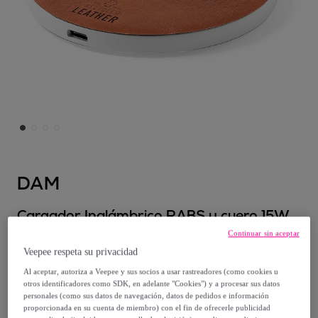
DAM
Cargador Inalámbrico RABS y cuero 15W
carga rápida
Continuar sin aceptar
Modelo:
UNICA
Veepee respeta su privacidad
Al aceptar, autoriza a Veepee y sus socios a usar rastreadores (como cookies u
22
,
€
otros identificadores como SDK, en adelante "Cookies") y a procesar sus datos
99
personales (como sus datos de navegación, datos de pedidos e información
proporcionada en su cuenta de miembro) con el fin de ofrecerle publicidad