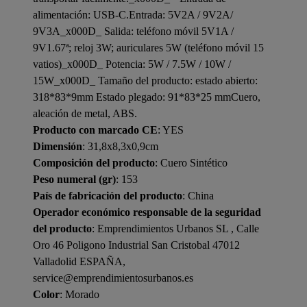
alimentación: USB-C.Entrada: 5V2A / 9V2A/
9V3A_x000D_ Salida: teléfono móvil 5V1A /
9V1.67ª; reloj 3W; auriculares 5W (teléfono móvil 15
vatios)_x000D_ Potencia: 5W / 7.5W / 10W /
15W_x000D_ Tamaño del producto: estado abierto:
318*83*9mm Estado plegado: 91*83*25 mmCuero,
aleación de metal, ABS.
Producto con marcado CE
: YES
Dimensión
: 31,8x8,3x0,9cm
Composición del producto
: Cuero Sintético
Peso numeral (gr)
: 153
País de fabricación del producto
: China
Operador económico responsable de la seguridad
del producto
: Emprendimientos Urbanos SL , Calle
Oro 46 Poligono Industrial San Cristobal 47012
Valladolid ESPAÑA,
service@emprendimientosurbanos.es
Color
: Morado