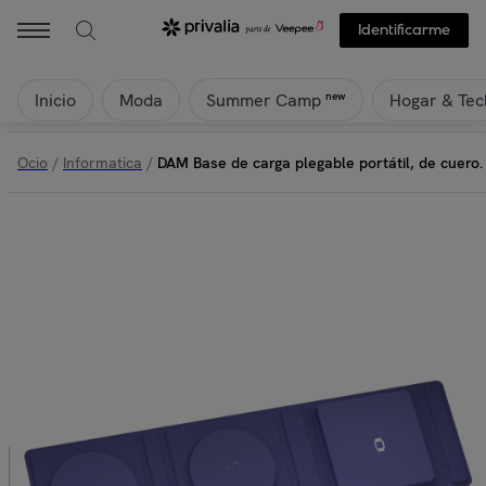
Identificarme
Inicio
Moda
Hogar & Tec
new
Summer Camp
Ocio
/
Informatica
/
DAM Base de carga plegable portátil, de cuer