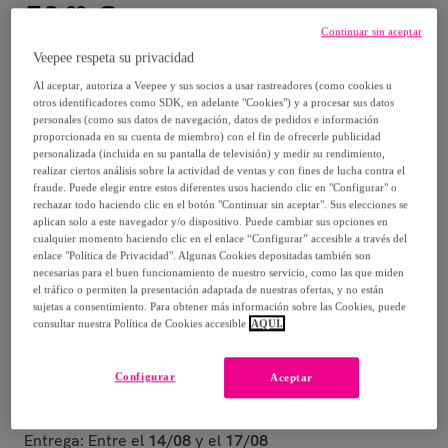
50
,
€
99
Continuar sin aceptar
159
,
€
Veepee respeta su privacidad
00
-
67
%
Al aceptar, autoriza a Veepee y sus socios a usar rastreadores (como cookies u
otros identificadores como SDK, en adelante "Cookies") y a procesar sus datos
personales (como sus datos de navegación, datos de pedidos e información
Posible recogida de tu antiguo producto
ver condiciones
,
proporcionada en su cuenta de miembro) con el fin de ofrecerle publicidad
personalizada (incluida en su pantalla de televisión) y medir su rendimiento,
realizar ciertos análisis sobre la actividad de ventas y con fines de lucha contra el
Vendido por
EMPRENDIMIENTOS URBANOS
fraude. Puede elegir entre estos diferentes usos haciendo clic en "Configurar" o
rechazar todo haciendo clic en el botón "Continuar sin aceptar". Sus elecciones se
aplican solo a este navegador y/o dispositivo. Puede cambiar sus opciones en
Están agotándose
cualquier momento haciendo clic en el enlace “Configurar” accesible a través del
enlace "Política de Privacidad". Algunas Cookies depositadas también son
necesarias para el buen funcionamiento de nuestro servicio, como las que miden
el tráfico o permiten la presentación adaptada de nuestras ofertas, y no están
sujetas a consentimiento. Para obtener más información sobre las Cookies, puede
consultar nuestra Política de Cookies accesible
AQUÍ.
Entrega
Configurar
Aceptar
Envío gratis
Entrega: Entre el
14/08
y el
17/08