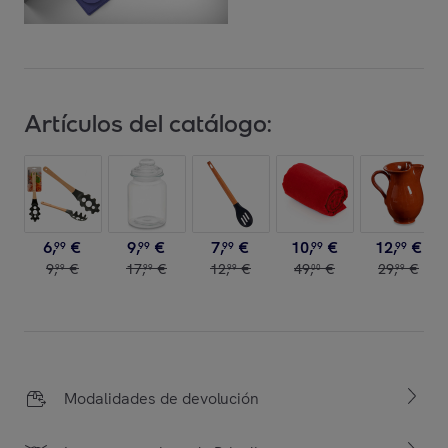
Artículos del catálogo:
6
,
€
9
,
€
7
,
€
10
,
€
12
,
€
99
99
99
99
99
9
,
€
17
,
€
12
,
€
49
,
€
29
,
€
99
99
99
00
99
Modalidades de devolución