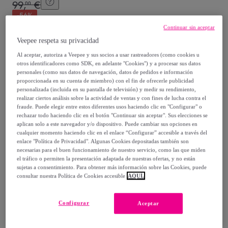
99
,
€
00
-
56
%
Continuar sin aceptar
Vendido por
EMPRENDIMIENTOS URBANOS
Veepee respeta su privacidad
Al aceptar, autoriza a Veepee y sus socios a usar rastreadores (como cookies u
otros identificadores como SDK, en adelante "Cookies") y a procesar sus datos
personales (como sus datos de navegación, datos de pedidos e información
proporcionada en su cuenta de miembro) con el fin de ofrecerle publicidad
Entrega
personalizada (incluida en su pantalla de televisión) y medir su rendimiento,
realizar ciertos análisis sobre la actividad de ventas y con fines de lucha contra el
fraude. Puede elegir entre estos diferentes usos haciendo clic en "Configurar" o
Envío gratis
rechazar todo haciendo clic en el botón "Continuar sin aceptar". Sus elecciones se
aplican solo a este navegador y/o dispositivo. Puede cambiar sus opciones en
cualquier momento haciendo clic en el enlace “Configurar” accesible a través del
Entrega: Entre el
13/08
y el
16/08
enlace "Política de Privacidad". Algunas Cookies depositadas también son
necesarias para el buen funcionamiento de nuestro servicio, como las que miden
el tráfico o permiten la presentación adaptada de nuestras ofertas, y no están
¿Cómo funciona?
sujetas a consentimiento. Para obtener más información sobre las Cookies, puede
consultar nuestra Política de Cookies accesible
AQUÍ.
Configurar
Aceptar