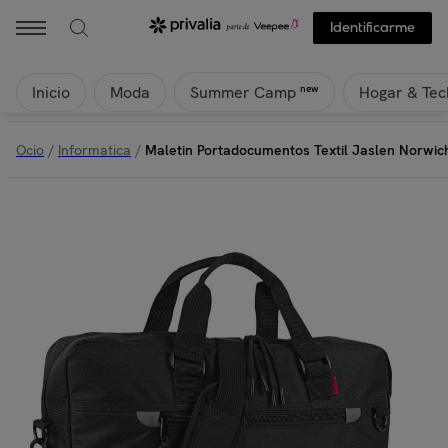
Identificarme
Inicio
Moda
Hogar & Tec
new
Summer Camp
Ocio
/
Informatica
/
Maletin Portadocumentos Textil Jaslen Norwic