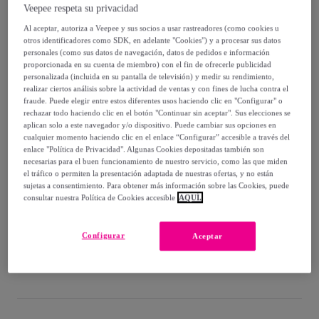
Veepee respeta su privacidad
65
,
€
70
Al aceptar, autoriza a Veepee y sus socios a usar rastreadores (como cookies u
-
30
%
otros identificadores como SDK, en adelante "Cookies") y a procesar sus datos
personales (como sus datos de navegación, datos de pedidos e información
proporcionada en su cuenta de miembro) con el fin de ofrecerle publicidad
Vendido por
TOP MALETAS
personalizada (incluida en su pantalla de televisión) y medir su rendimiento,
realizar ciertos análisis sobre la actividad de ventas y con fines de lucha contra el
fraude. Puede elegir entre estos diferentes usos haciendo clic en "Configurar" o
rechazar todo haciendo clic en el botón "Continuar sin aceptar". Sus elecciones se
aplican solo a este navegador y/o dispositivo. Puede cambiar sus opciones en
cualquier momento haciendo clic en el enlace “Configurar” accesible a través del
Entrega
enlace "Política de Privacidad". Algunas Cookies depositadas también son
necesarias para el buen funcionamiento de nuestro servicio, como las que miden
Envío gratis
el tráfico o permiten la presentación adaptada de nuestras ofertas, y no están
sujetas a consentimiento. Para obtener más información sobre las Cookies, puede
consultar nuestra Política de Cookies accesible
AQUÍ.
Entrega: Entre el
11/08
y el
14/08
Configurar
Aceptar
¿Cómo funciona?