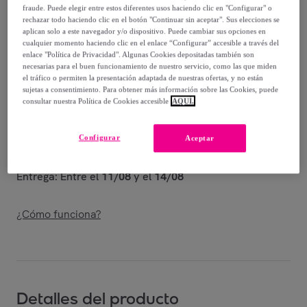
12
,
€
99
fraude. Puede elegir entre estos diferentes usos haciendo clic en "Configurar" o
-
38
%
rechazar todo haciendo clic en el botón "Continuar sin aceptar". Sus elecciones se
aplican solo a este navegador y/o dispositivo. Puede cambiar sus opciones en
cualquier momento haciendo clic en el enlace “Configurar” accesible a través del
Vendido por
Diempi
enlace "Política de Privacidad". Algunas Cookies depositadas también son
necesarias para el buen funcionamiento de nuestro servicio, como las que miden
el tráfico o permiten la presentación adaptada de nuestras ofertas, y no están
sujetas a consentimiento. Para obtener más información sobre las Cookies, puede
consultar nuestra Política de Cookies accesible
AQUÍ.
Entrega
Configurar
Aceptar
Entrega desde
5,95 €
Entrega: Entre el
11/08
y el
14/08
¿Cómo funciona?
Detalles del producto