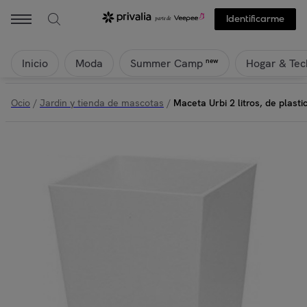
Identificarme
Inicio
Moda
Hogar & Tec
new
Summer Camp
Ocio
/
Jardin y tienda de mascotas
/
Maceta Urbi 2 litros, de plasti