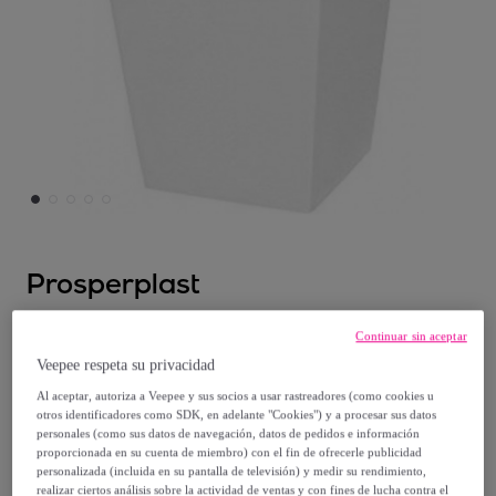
Prosperplast
Maceta Urbi 2 litros, de plastico, en color
Continuar sin aceptar
Blanco
Veepee respeta su privacidad
Al aceptar, autoriza a Veepee y sus socios a usar rastreadores (como cookies u
Desde
otros identificadores como SDK, en adelante "Cookies") y a procesar sus datos
personales (como sus datos de navegación, datos de pedidos e información
8
,
€
00
proporcionada en su cuenta de miembro) con el fin de ofrecerle publicidad
personalizada (incluida en su pantalla de televisión) y medir su rendimiento,
realizar ciertos análisis sobre la actividad de ventas y con fines de lucha contra el