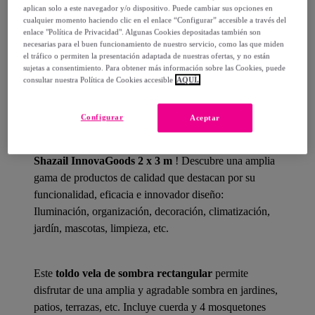
aplican solo a este navegador y/o dispositivo. Puede cambiar sus opciones en
cualquier momento haciendo clic en el enlace “Configurar” accesible a través del
enlace "Política de Privacidad". Algunas Cookies depositadas también son
necesarias para el buen funcionamiento de nuestro servicio, como las que miden
el tráfico o permiten la presentación adaptada de nuestras ofertas, y no están
Detalles del producto
sujetas a consentimiento. Para obtener más información sobre las Cookies, puede
consultar nuestra Política de Cookies accesible
AQUÍ.
Configurar
Aceptar
¡
InnovaGoods
te ofrece las mejores novedades para tu
hogar, como
Toldo Vela de Sombra Rectangular
Shazail InnovaGoods 2 x 3 m
! Descubre una amplia
gama de productos de calidad que destacan por su
funcionalidad, eficacia e innovador diseño:
Iluminación, organización, decoración, climatización,
jardín, mascotas, limpieza, etc.
Este
toldo vela de sombra rectangular
permite
disfrutar de una amplia y agradable sombra en jardines,
patios, terrazas, etc. Incluye cuerda y 4 mosquetones