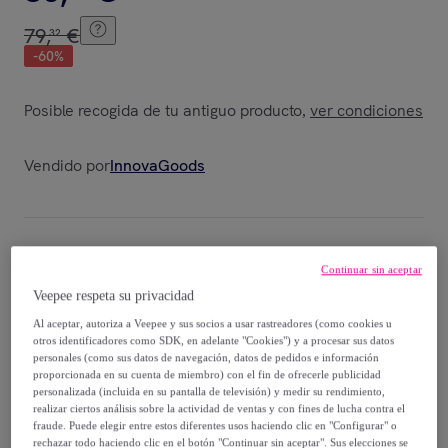
79
,
€
32
-
60
%
Posible recogida de tu antiguo producto
ver condiciones
,
Vendido por
InnovaGoods
Entrega
Continuar sin aceptar
Veepee respeta su privacidad
Envío gratis
Al aceptar, autoriza a Veepee y sus socios a usar rastreadores (como cookies u
otros identificadores como SDK, en adelante "Cookies") y a procesar sus datos
personales (como sus datos de navegación, datos de pedidos e información
Entrega: Entre el
17/08
y el
20/08
proporcionada en su cuenta de miembro) con el fin de ofrecerle publicidad
personalizada (incluida en su pantalla de televisión) y medir su rendimiento,
realizar ciertos análisis sobre la actividad de ventas y con fines de lucha contra el
¿Cómo funciona?
fraude. Puede elegir entre estos diferentes usos haciendo clic en "Configurar" o
rechazar todo haciendo clic en el botón "Continuar sin aceptar". Sus elecciones se