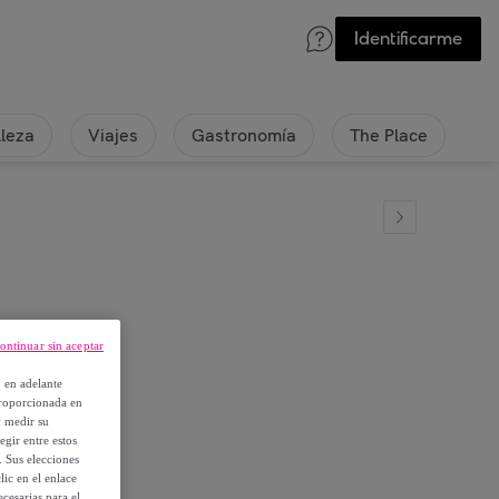
Identificarme
lleza
Viajes
Gastronomía
The Place
ontinuar sin aceptar
, en adelante
proporcionada en
y medir su
egir entre estos
. Sus elecciones
ic en el enlace
cesarias para el