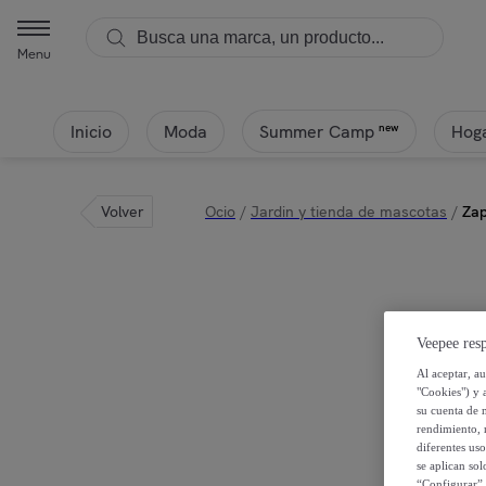
Menu
Inicio
Moda
Hoga
new
Summer Camp
Volver
Ocio
/
Jardin y tienda de mascotas
/
Zap
Veepee resp
Al aceptar, a
"Cookies") y 
su cuenta de 
rendimiento, r
diferentes us
se aplican so
“Configurar” 