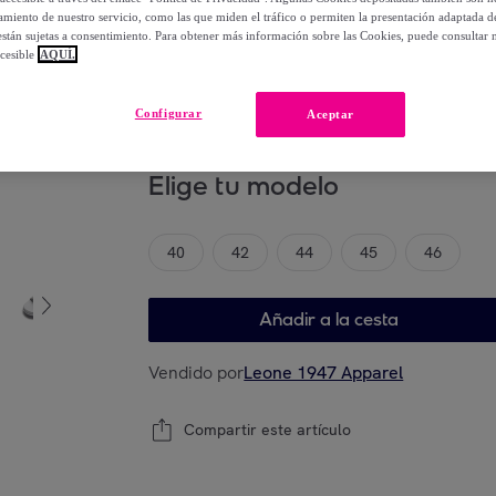
-
50
%
miento de nuestro servicio, como las que miden el tráfico o permiten la presentación adaptada d
 están sujetas a consentimiento. Para obtener más información sobre las Cookies, puede consultar n
cesible
AQUÍ.
Posible recogida de tu antiguo producto
ver
,
Configurar
Aceptar
Elige tu modelo
40
42
44
45
46
Añadir a la cesta
Vendido por
Leone 1947 Apparel
Compartir este artículo