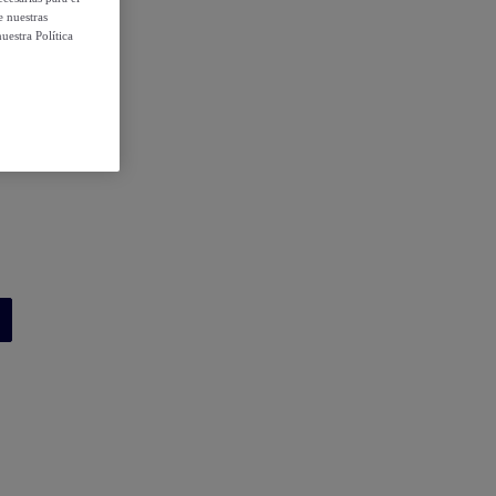
e nuestras
uestra Política
 condiciones