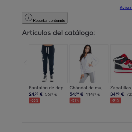
Aviso
Reportar contenido
Artículos del catálogo:
Pantalón de deporte de invierno para hombre co
Chándal de mujer brillante c
Zapatilla
24
,
€
54
,
€
34
,
€
99
56
,
€
99
114
,
€
99
72
,
00
00
-
55
%
-
51
%
-
51
%