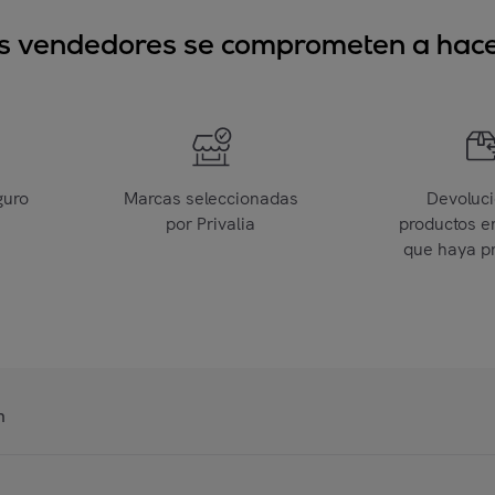
sus vendedores se comprometen a hacer
guro
Marcas seleccionadas
Devoluc
por Privalia
productos e
que haya p
n