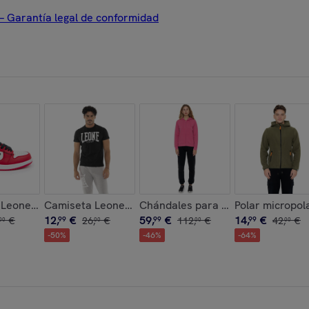
 – Garantía legal de conformidad
n puño y gran logo "Basic"
on capucha y cremallera
s Leone Street Basket de hombre
Camiseta Leone 1947 Apparel hombre manga corta log
Chándales para mujer (nunca sin e
Polar micropol
12
,
€
59
,
€
14
,
€
€
99
26
,
€
99
112
,
€
99
42
,
€
00
00
00
00
-
50
%
-
46
%
-
64
%