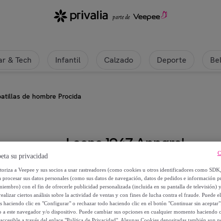
r & Tech
Infantil
Calzado
Deporte
Be
atillas de hombre Procida
Leone 1947 Apparel
C
eta su privacidad
Zapatillas de hombre Procida
utoriza a Veepee y sus socios a usar rastreadores (como cookies u otros identificadores como SDK
a procesar sus datos personales (como sus datos de navegación, datos de pedidos e información 
12
,
€
miembro) con el fin de ofrecerle publicidad personalizada (incluida en su pantalla de televisión) 
99
ealizar ciertos análisis sobre la actividad de ventas y con fines de lucha contra el fraude. Puede el
os haciendo clic en "Configurar" o rechazar todo haciendo clic en el botón "Continuar sin aceptar"
lo a este navegador y/o dispositivo. Puede cambiar sus opciones en cualquier momento haciendo cl
26
,
€
00
accesible a través del enlace "Política de Privacidad". Algunas Cookies depositadas también son ne