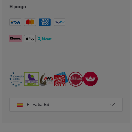
El pago
Privalia ES