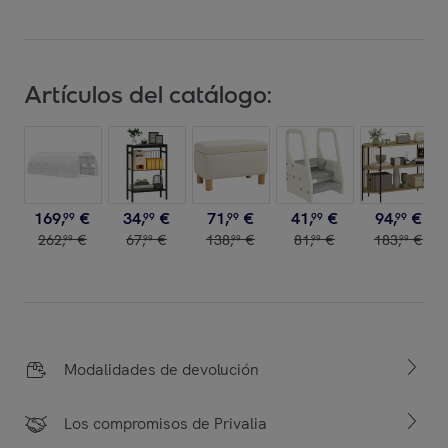
Artículos del catálogo:
169
,
€
34
,
€
71
,
€
41
,
€
94
,
€
99
99
99
99
99
262
,
€
67
,
€
138
,
€
81
,
€
183
,
€
99
99
99
99
99
Modalidades de devolución
Los compromisos de Privalia