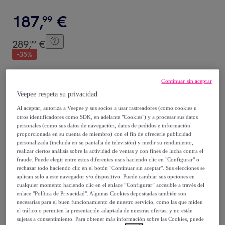
187
,
€
99
289
,
€
99
-
35
%
Posible recogida de tu antiguo producto
ver condiciones
,
Continuar sin aceptar
Veepee respeta su privacidad
Vendido por
Aosom
Al aceptar, autoriza a Veepee y sus socios a usar rastreadores (como cookies u
otros identificadores como SDK, en adelante "Cookies") y a procesar sus datos
personales (como sus datos de navegación, datos de pedidos e información
proporcionada en su cuenta de miembro) con el fin de ofrecerle publicidad
personalizada (incluida en su pantalla de televisión) y medir su rendimiento,
realizar ciertos análisis sobre la actividad de ventas y con fines de lucha contra el
Entrega
fraude. Puede elegir entre estos diferentes usos haciendo clic en "Configurar" o
rechazar todo haciendo clic en el botón "Continuar sin aceptar". Sus elecciones se
aplican solo a este navegador y/o dispositivo. Puede cambiar sus opciones en
Envío gratis
cualquier momento haciendo clic en el enlace “Configurar” accesible a través del
enlace "Política de Privacidad". Algunas Cookies depositadas también son
necesarias para el buen funcionamiento de nuestro servicio, como las que miden
Entrega: Entre el
11/08
y el
14/08
el tráfico o permiten la presentación adaptada de nuestras ofertas, y no están
sujetas a consentimiento. Para obtener más información sobre las Cookies, puede