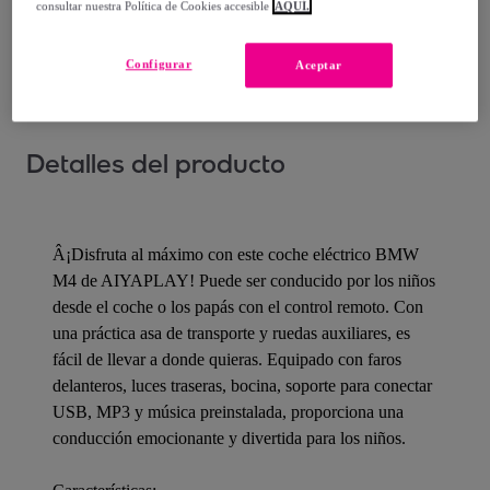
consultar nuestra Política de Cookies accesible
AQUÍ.
¿Cómo funciona?
Configurar
Aceptar
Detalles del producto
Â¡Disfruta al máximo con este coche eléctrico BMW
M4 de AIYAPLAY! Puede ser conducido por los niños
desde el coche o los papás con el control remoto. Con
una práctica asa de transporte y ruedas auxiliares, es
fácil de llevar a donde quieras. Equipado con faros
delanteros, luces traseras, bocina, soporte para conectar
USB, MP3 y música preinstalada, proporciona una
conducción emocionante y divertida para los niños.