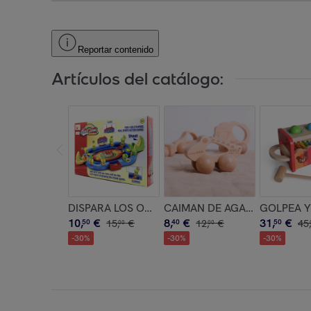
Reportar contenido
Artículos del catálogo:
DISPARA LOS OBJETIVOS
CAIMAN DE AGARRE
GOLPEA Y
10
,
€
8
,
€
31
,
€
50
15
,
€
40
12
,
€
50
45
,
00
00
-
30
%
-
30
%
-
30
%