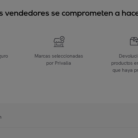
sus vendedores se comprometen a hacer
guro
Marcas seleccionadas
Devoluc
por Privalia
productos e
que haya p
n