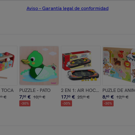
Aviso – Garantía legal de conformidad
 TOCA
PUZZLE - PATO
2 EN 1: AIR HOCKEY/PINBALL
PUZLE DE ANI
7
,
€
17
,
€
8
,
€
€
00
10
,
€
50
25
,
€
40
12
,
€
00
00
00
00
-
30
%
-
30
%
-
30
%