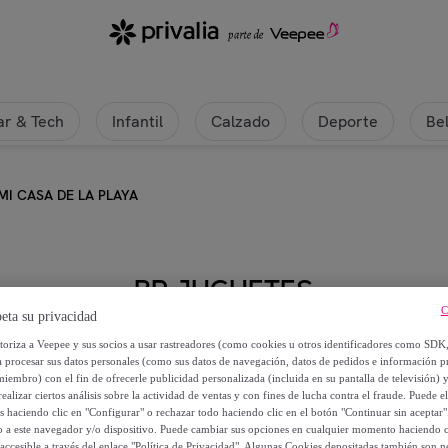
r & Tech
Infantil
Calzado
Deporte
Be
I CASA DE LA PLAYA
BP JUGUETES
C
eta su privacidad
CONSTRUYO MI CASA DE LA PL
utoriza a Veepee y sus socios a usar rastreadores (como cookies u otros identificadores como SDK
a procesar sus datos personales (como sus datos de navegación, datos de pedidos e información 
31
,
€
miembro) con el fin de ofrecerle publicidad personalizada (incluida en su pantalla de televisión) 
50
ealizar ciertos análisis sobre la actividad de ventas y con fines de lucha contra el fraude. Puede el
os haciendo clic en "Configurar" o rechazar todo haciendo clic en el botón "Continuar sin aceptar"
lo a este navegador y/o dispositivo. Puede cambiar sus opciones en cualquier momento haciendo cl
45
,
€
00
accesible a través del enlace "Política de Privacidad". Algunas Cookies depositadas también son ne