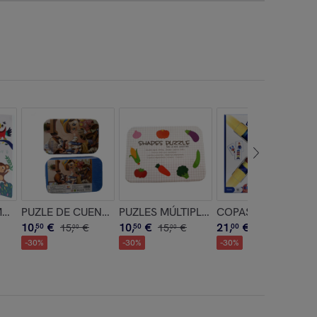
MALES: JUNGLA
PUZLE DE CUENTOS: PINOCHO - 60 pcs (CAJA METÁLICA)
PUZLES MÚLTIPLES 13 EN 1: VERDURAS
COPAS RÁPIDAS
10
,
€
10
,
€
21
,
€
50
15
,
€
50
15
,
€
00
30
,
€
00
00
00
-
30
%
-
30
%
-
30
%