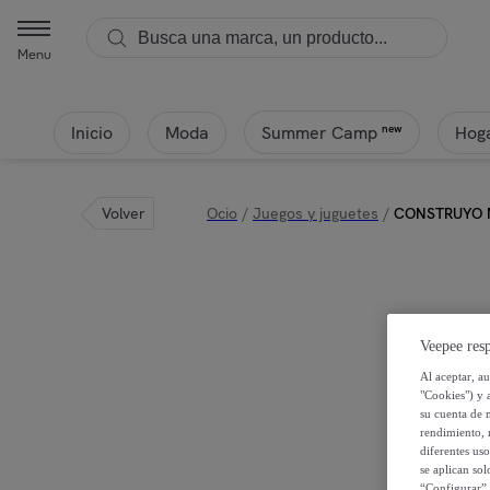
Menu
Inicio
Moda
Hoga
new
Summer Camp
Volver
Ocio
/
Juegos y juguetes
/
CONSTRUYO M
Veepee resp
Al aceptar, a
"Cookies") y 
su cuenta de 
rendimiento, r
diferentes us
se aplican so
“Configurar” 