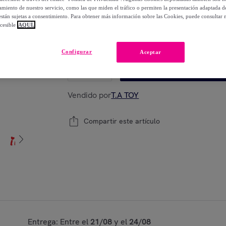
-
30
%
miento de nuestro servicio, como las que miden el tráfico o permiten la presentación adaptada d
 están sujetas a consentimiento. Para obtener más información sobre las Cookies, puede consultar n
cesible
AQUÍ.
Modelo:
CONSTRUYO MI CASA DE LA PLAYA
Configurar
Aceptar
1
Añadir a la cesta
Vendido por
T.A TOY
Compartir este artículo
Entrega: Entre el
21/08
y el
24/08