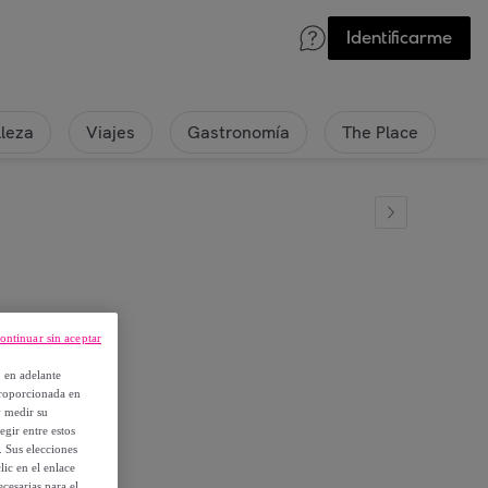
Identificarme
lleza
Viajes
Gastronomía
The Place
ontinuar sin aceptar
AYA
, en adelante
proporcionada en
y medir su
egir entre estos
. Sus elecciones
ic en el enlace
cesarias para el