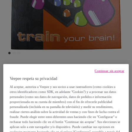
Continuar sin aceptar
BP JUGUETES
Veepee respeta su privacidad
Al aceptar, autoriza a Veepee y sus socios a usar rastreadores (como cookies u
CRUX 25
otros identificadores como SDK, en adelante "Cookies") y a procesar sus datos
Modelo:
CRUX 25
personales (como sus datos de navegación, datos de pedidos e información
proporcionada en su cuenta de miembro) con el fin de ofrecerle publicidad
personalizada (incluida en su pantalla de televisión) y medir su rendimiento,
14
,
€
00
realizar ciertos análisis sobre la actividad de ventas y con fines de lucha contra el
fraude. Puede elegir entre estos diferentes usos haciendo clic en "Configurar" o
rechazar todo haciendo clic en el botón "Continuar sin aceptar". Sus elecciones se
20
,
€
00
aplican solo a este navegador y/o dispositivo. Puede cambiar sus opciones en
cualquier momento haciendo clic en el enlace “Configurar” accesible a través del