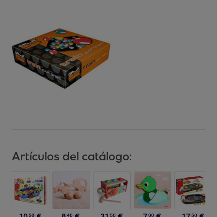
Artículos del catálogo:
10
,
€
8
,
€
31
,
€
7
,
€
17
,
€
50
40
50
00
50