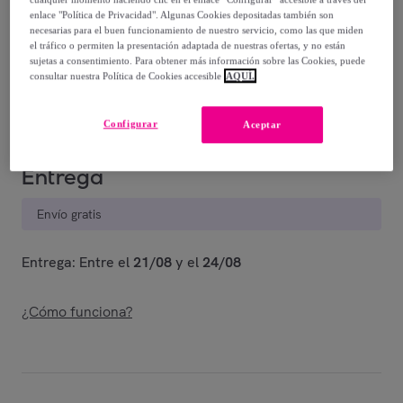
-
30
%
enlace "Política de Privacidad". Algunas Cookies depositadas también son
necesarias para el buen funcionamiento de nuestro servicio, como las que miden
Vendido por
T.A TOY
el tráfico o permiten la presentación adaptada de nuestras ofertas, y no están
sujetas a consentimiento. Para obtener más información sobre las Cookies, puede
consultar nuestra Política de Cookies accesible
AQUÍ.
Están agotándose
Configurar
Aceptar
Entrega
Envío gratis
Entrega: Entre el
21/08
y el
24/08
¿Cómo funciona?