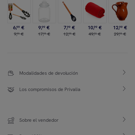
6
,
€
9
,
€
7
,
€
10
,
€
12
,
€
99
99
99
99
99
9
,
€
17
,
€
12
,
€
49
,
€
29
,
€
99
99
99
00
99
Modalidades de devolución
Los compromisos de Privalia
Sobre el vendedor