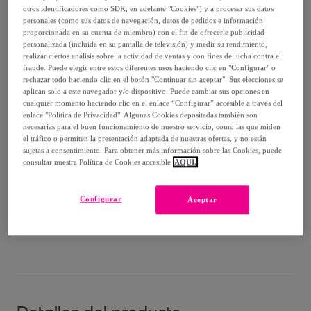
39
,
€
00
otros identificadores como SDK, en adelante "Cookies") y a procesar sus datos
-
59
%
personales (como sus datos de navegación, datos de pedidos e información
proporcionada en su cuenta de miembro) con el fin de ofrecerle publicidad
personalizada (incluida en su pantalla de televisión) y medir su rendimiento,
Vendido por
EMPRENDIMIENTOS URBANOS
realizar ciertos análisis sobre la actividad de ventas y con fines de lucha contra el
fraude. Puede elegir entre estos diferentes usos haciendo clic en "Configurar" o
rechazar todo haciendo clic en el botón "Continuar sin aceptar". Sus elecciones se
aplican solo a este navegador y/o dispositivo. Puede cambiar sus opciones en
cualquier momento haciendo clic en el enlace “Configurar” accesible a través del
enlace "Política de Privacidad". Algunas Cookies depositadas también son
Entrega
necesarias para el buen funcionamiento de nuestro servicio, como las que miden
el tráfico o permiten la presentación adaptada de nuestras ofertas, y no están
Envío gratis
sujetas a consentimiento. Para obtener más información sobre las Cookies, puede
consultar nuestra Política de Cookies accesible
AQUÍ.
Entrega: Entre el
12/08
y el
15/08
Configurar
Aceptar
¿Cómo funciona?