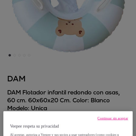
DAM
DAM Flotador infantil redondo con asas,
60 cm. 60x60x20 Cm. Color: Blanco
Modelo:
Unica
Continuar sin aceptar
15
,
€
99
Veepee respeta su privacidad
Al aceptar, autoriza a Veepee y sus socios a usar rastreadores (como cookies u