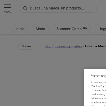
Menu
Inicio
Moda
Hoga
new
Summer Camp
Volver
Ocio
/
Juegos y juguetes
/
Estuche Marfi
Veepee resp
Al aceptar, a
"Cookies") y 
su cuenta de 
rendimiento, r
diferentes us
se aplican so