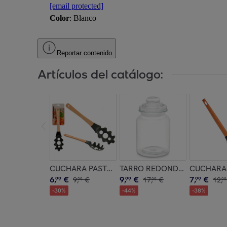
[email protected]
Color
: Blanco
Reportar contenido
Artículos del catálogo:
CUCHARA PASTA SURT COLOR aleatorio
TARRO REDONDO LISO TAPA 
CUCHARA 
6
,
€
9
,
€
7
,
€
99
9
,
€
99
17
,
€
99
12
,
99
99
99
-
30
%
-
44
%
-
38
%