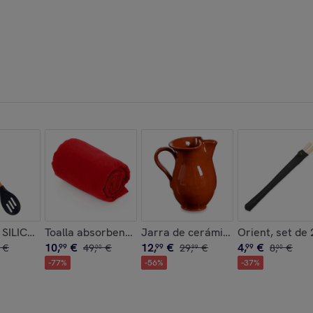
CRISTAL 900ML
SILICONA MANGO MADERA DE HAYA 30,5CM
Toalla absorbente Yarg 138x72 cm.
Jarra de cerámica refractaria de
Orient, set de 
10
,
€
12
,
€
4
,
€
€
99
49
,
€
99
29
,
€
99
8
,
€
00
99
00
-
77
%
-
56
%
-
37
%