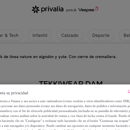
r & Tech
Infantil
Calzado
Deporte
Be
k de línea nature en algodón y yute. Con cierre de cremallera.
TEKKIWEAR DAM
C
eta su privacidad
Estuche Marfik de línea nature en
utoriza a Veepee y sus socios a usar rastreadores (como cookies u otros identificadores como SDK
cremallera.
a procesar sus datos personales (como sus datos de navegación, datos de pedidos e información 
miembro) con el fin de ofrecerle publicidad personalizada (incluida en su pantalla de televisión) 
ealizar ciertos análisis sobre la actividad de ventas y con fines de lucha contra el fraude. Puede el
5
,
€
99
os haciendo clic en "Configurar" o rechazar todo haciendo clic en el botón "Continuar sin aceptar"
lo a este navegador y/o dispositivo. Puede cambiar sus opciones en cualquier momento haciendo cl