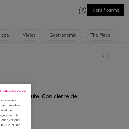
Identificarme
lleza
Viajes
Gastronomía
The Place
ontinuar sin aceptar
 algodón y yute. Con cierre de
, en adelante
proporcionada en
y medir su
egir entre estos
. Sus elecciones
ic en el enlace