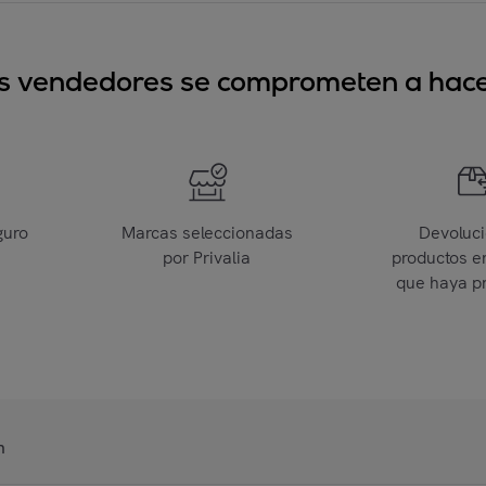
sus vendedores se comprometen a hacer
guro
Marcas seleccionadas
Devoluc
por Privalia
productos e
que haya p
n