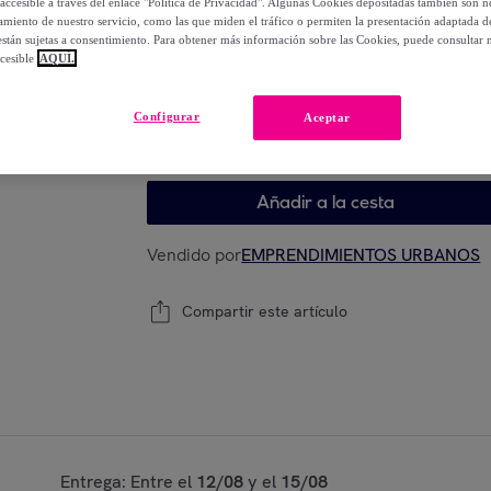
accesible a través del enlace "Política de Privacidad". Algunas Cookies depositadas también son ne
15
,
€
00
miento de nuestro servicio, como las que miden el tráfico o permiten la presentación adaptada d
-
60
%
 están sujetas a consentimiento. Para obtener más información sobre las Cookies, puede consultar n
cesible
AQUÍ.
Configurar
Aceptar
Último producto
Modelo:
Unica
Añadir a la cesta
Vendido por
EMPRENDIMIENTOS URBANOS
Compartir este artículo
Entrega: Entre el
12/08
y el
15/08