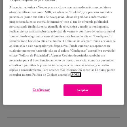
-
30
%
Al aceptar, autoriza a Veepee y sus socios a usar rastreadores (como cookies u
Vendido por
T.A TOY
otros identificadores como SDK, en adelante "Cookies") y a procesar sus datos
personales (como sus datos de navegación, datos de pedidos e información
proporcionada en su cuenta de miembro) con el fin de ofrecerle publicidad
Están agotándose
personalizada (incluida en su pantalla de televisión) y medir su rendimiento,
realizar ciertos análisis sobre la actividad de ventas y con fines de lucha contra el
fraude. Puede elegir entre estos diferentes usos haciendo clic en "Configurar" o
rechazar todo haciendo clic en el botón "Continuar sin aceptar". Sus elecciones se
aplican solo a este navegador y/o dispositivo. Puede cambiar sus opciones en
cualquier momento haciendo clic en el enlace “Configurar” accesible a través del
Entrega
enlace "Política de Privacidad". Algunas Cookies depositadas también son
necesarias para el buen funcionamiento de nuestro servicio, como las que miden
el tráfico o permiten la presentación adaptada de nuestras ofertas, y no están
Envío gratis
sujetas a consentimiento. Para obtener más información sobre las Cookies, puede
consultar nuestra Política de Cookies accesible
AQUÍ.
Entrega: Entre el
22/08
y el
25/08
Configurar
Aceptar
¿Cómo funciona?