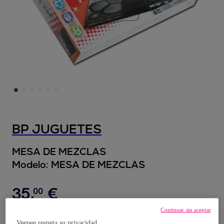
BP JUGUETES
MESA DE MEZCLAS
Modelo:
MESA DE MEZCLAS
35
,
€
00
Continuar sin aceptar
50
,
€
00
Veepee respeta su privacidad