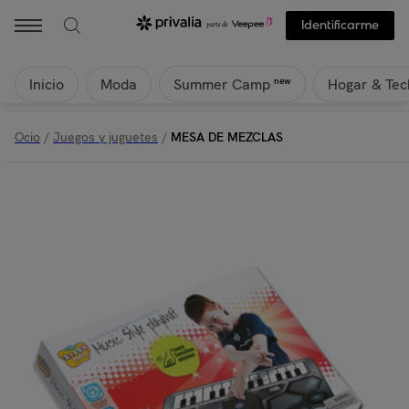
Identificarme
Inicio
Moda
Hogar & Tec
new
Summer Camp
Ocio
/
Juegos y juguetes
/
MESA DE MEZCLAS