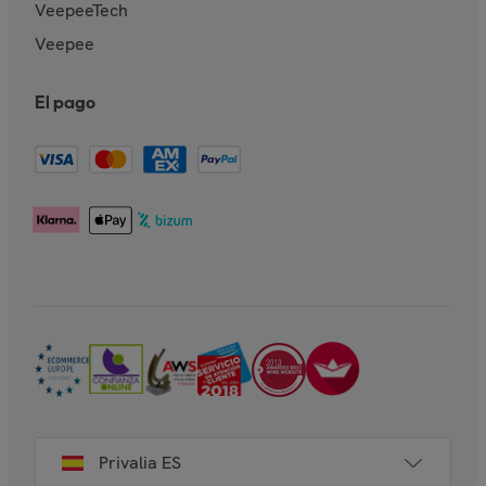
VeepeeTech
Veepee
El pago
Privalia ES