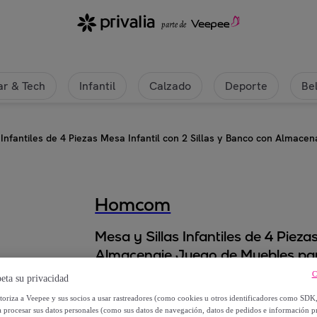
r & Tech
Infantil
Calzado
Deporte
Be
 Infantiles de 4 Piezas Mesa Infantil con 2 Sillas y Banco con Almac
Homcom
Mesa y Sillas Infantiles de 4 Pieza
Almacenaje Juego de Muebles par
para Dormitorio Sala de Juegos G
C
eta su privacidad
utoriza a Veepee y sus socios a usar rastreadores (como cookies u otros identificadores como SDK
104
,
€
99
a procesar sus datos personales (como sus datos de navegación, datos de pedidos e información 