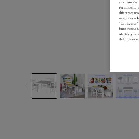
su cuenta de 
rendimiento, r
diferentes us
se aplican so
“Configurar” 
buen funciona
ofertas, y no
de Cookies ac