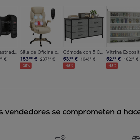
2 Cajones, 3 Compartimentos Abiertos, Mesa de Maquillaje pa
 Terciopelo Butaca para Dormitorio con Reposabrazos y Patas
astrado 5kg, Chaleco Peso Entrenamiento Transpirable, con 2 
Silla de Oficina con Masaje Vibratorio de 4 Puntos y 
Cómoda con 5 Cajones de Tela, Có
Vitrina Exposi
153
,
€
53
,
€
52
,
€
€
99
237
,
€
99
104
,
€
99
102
,
€
99
99
99
99
-
35
%
-
48
%
-
48
%
sus vendedores se comprometen a hacer