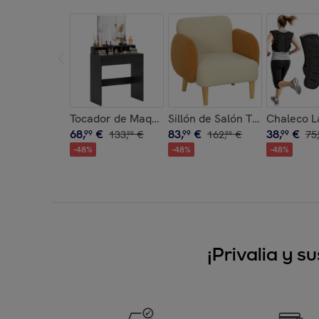
Tocador de Maquillaje con Espejo, Tocador con 
Sillón de Salón Tapizado en
Chaleco L
68
,
€
83
,
€
38
,
€
99
133
,
€
99
162
,
€
99
75
,
99
99
-
48
%
-
48
%
-
48
%
¡Privalia y 