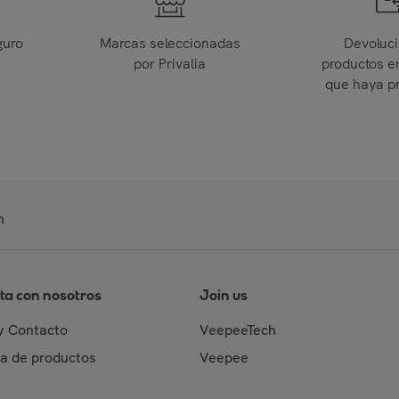
guro
Marcas seleccionadas
Devoluc
por Privalia
productos e
que haya p
n
ta con nosotros
Join us
y Contacto
VeepeeTech
da de productos
Veepee