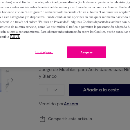
miembro) con el fin de ofrecerle publicidad personalizada (incluida en su pantalla de televisión) 
ealizar ciertos análisis sobre la actividad de ventas y con fines de lucha contra el fraude. Puede el
162
,
€
99
os haciendo clic en "Configurar" o rechazar todo haciendo clic en el botón "Continuar sin aceptar"
lo a este navegador y/o dispositivo. Puede cambiar sus opciones en cualquier momento haciendo cl
-
35
%
accesible a través del enlace "Política de Privacidad". Algunas Cookies depositadas también son ne
miento de nuestro servicio, como las que miden el tráfico o permiten la presentación adaptada d
 están sujetas a consentimiento. Para obtener más información sobre las Cookies, puede consultar n
Posible recogida de tu antiguo producto
ver
,
cesible
AQUÍ.
Configurar
Aceptar
Modelo:
Mesa y Sillas Infantiles de 4 Piezas
Juego de Muebles para Actividades para Ni
y Blanco
1
Añadir a la cesta
Vendido por
Aosom
Compartir este artículo