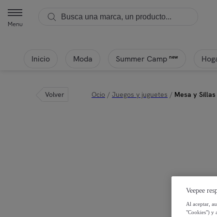
Menu
Inicio
Moda
Hoga
new
Summer Camp
Volver
Ocio
/
Juegos y juguetes
/
Mesa y Sillas
Veepee resp
Al aceptar, a
"Cookies") y 