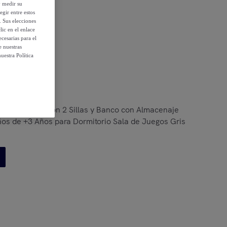
y medir su
egir entre estos
. Sus elecciones
ic en el enlace
cesarias para el
e nuestras
uestra Política
 condiciones
 Mesa Infantil con 2 Sillas y Banco con Almacenaje
ños de +3 Años para Dormitorio Sala de Juegos Gris