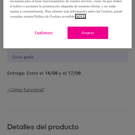
-
36
%
necesarias para el buen funcionamiento de nuestro servicio, como las que miden
el tráfico o permiten la presentación adaptada de nuestras ofertas, y no están
Vendido por
EMPRENDIMIENTOS URBANOS
sujetas a consentimiento. Para obtener más información sobre las Cookies, puede
consultar nuestra Política de Cookies accesible
AQUÍ.
Configurar
Aceptar
Entrega
Envío gratis
Entrega: Entre el
14/08
y el
17/08
¿Cómo funciona?
Detalles del producto