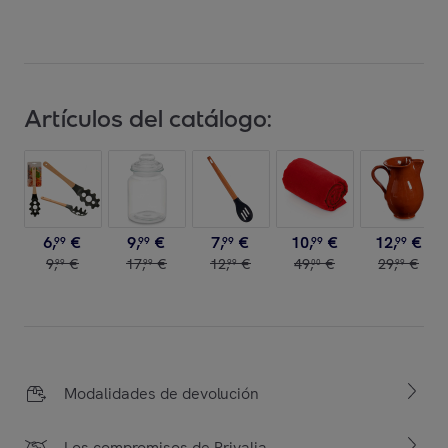
Artículos del catálogo:
6
,
€
9
,
€
7
,
€
10
,
€
12
,
€
99
99
99
99
99
9
,
€
17
,
€
12
,
€
49
,
€
29
,
€
99
99
99
00
99
Modalidades de devolución
Los compromisos de Privalia