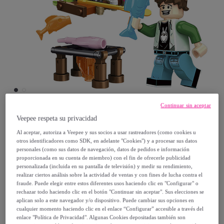
Continuar sin aceptar
Veepee respeta su privacidad
TEKKIWEAR DAM
Al aceptar, autoriza a Veepee y sus socios a usar rastreadores (como cookies u
otros identificadores como SDK, en adelante "Cookies") y a procesar sus datos
Pescador 65 piezas
personales (como sus datos de navegación, datos de pedidos e información
proporcionada en su cuenta de miembro) con el fin de ofrecerle publicidad
Modelo:
Unica
personalizada (incluida en su pantalla de televisión) y medir su rendimiento,
realizar ciertos análisis sobre la actividad de ventas y con fines de lucha contra el
fraude. Puede elegir entre estos diferentes usos haciendo clic en "Configurar" o
12
,
€
00
rechazar todo haciendo clic en el botón "Continuar sin aceptar". Sus elecciones se
aplican solo a este navegador y/o dispositivo. Puede cambiar sus opciones en
cualquier momento haciendo clic en el enlace “Configurar” accesible a través del
19
,
€
00
enlace "Política de Privacidad". Algunas Cookies depositadas también son