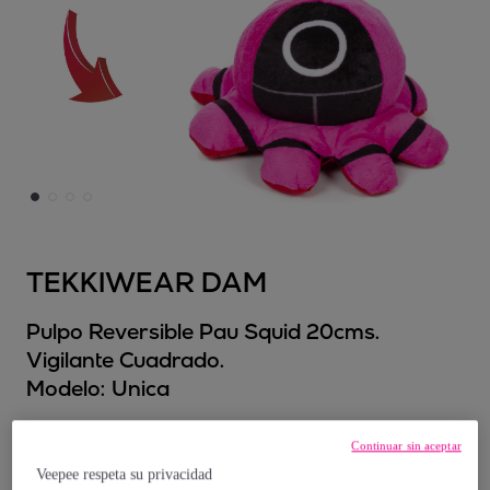
TEKKIWEAR DAM
Pulpo Reversible Pau Squid 20cms.
Vigilante Cuadrado.
Modelo:
Unica
6
,
€
99
Continuar sin aceptar
Veepee respeta su privacidad