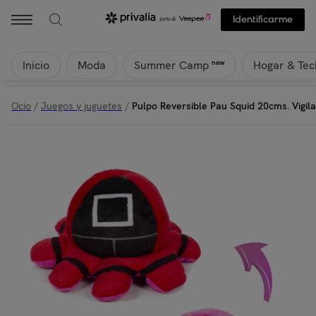
Identificarme
Inicio
Moda
Hogar & Tec
new
Summer Camp
Ocio
/
Juegos y juguetes
/
Pulpo Reversible Pau Squid 20cms. Vigil