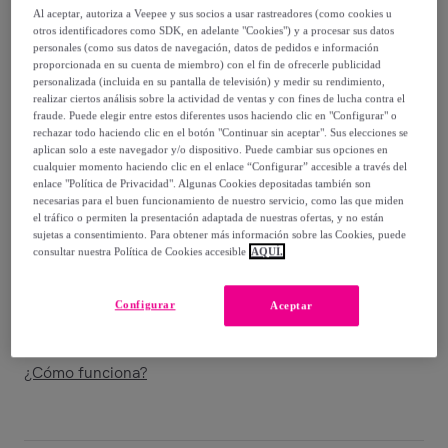
33
,
€
29
Al aceptar, autoriza a Veepee y sus socios a usar rastreadores (como cookies u
-
79
%
otros identificadores como SDK, en adelante "Cookies") y a procesar sus datos
personales (como sus datos de navegación, datos de pedidos e información
Vendido por
EMPRENDIMIENTOS URBANOS
proporcionada en su cuenta de miembro) con el fin de ofrecerle publicidad
personalizada (incluida en su pantalla de televisión) y medir su rendimiento,
realizar ciertos análisis sobre la actividad de ventas y con fines de lucha contra el
Están agotándose
fraude. Puede elegir entre estos diferentes usos haciendo clic en "Configurar" o
rechazar todo haciendo clic en el botón "Continuar sin aceptar". Sus elecciones se
aplican solo a este navegador y/o dispositivo. Puede cambiar sus opciones en
cualquier momento haciendo clic en el enlace “Configurar” accesible a través del
enlace "Política de Privacidad". Algunas Cookies depositadas también son
necesarias para el buen funcionamiento de nuestro servicio, como las que miden
Entrega
el tráfico o permiten la presentación adaptada de nuestras ofertas, y no están
sujetas a consentimiento. Para obtener más información sobre las Cookies, puede
consultar nuestra Política de Cookies accesible
AQUÍ.
Envío gratis
Configurar
Aceptar
Entrega: Entre el
11/08
y el
14/08
¿Cómo funciona?