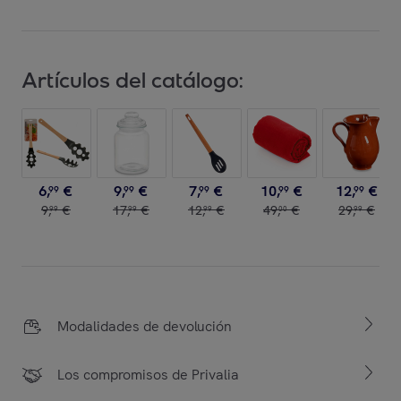
Artículos del catálogo:
6
,
€
9
,
€
7
,
€
10
,
€
12
,
€
99
99
99
99
99
9
,
€
17
,
€
12
,
€
49
,
€
29
,
€
99
99
99
00
99
Modalidades de devolución
Los compromisos de Privalia