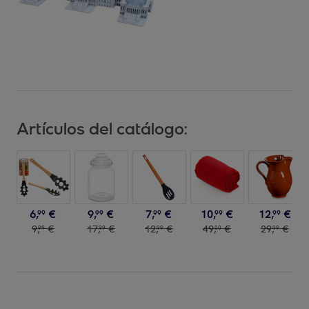
Artículos del catálogo:
6
,
€
9
,
€
7
,
€
10
,
€
12
,
€
99
99
99
99
99
9
,
€
17
,
€
12
,
€
49
,
€
29
,
€
99
99
99
00
99