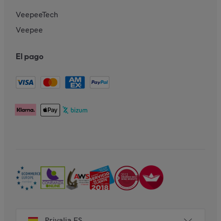
VeepeeTech
Veepee
El pago
Privalia ES