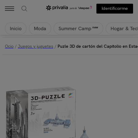
Identificarme
Inicio
Moda
Hogar & Tec
new
Summer Camp
Ocio
/
Juegos y juguetes
/
Puzle 3D de cartón del Capitolio en Esta