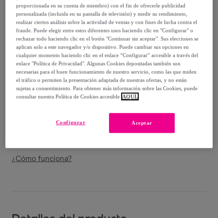
59
,
€
99
proporcionada en su cuenta de miembro) con el fin de ofrecerle publicidad
-
55
%
personalizada (incluida en su pantalla de televisión) y medir su rendimiento,
realizar ciertos análisis sobre la actividad de ventas y con fines de lucha contra el
fraude. Puede elegir entre estos diferentes usos haciendo clic en "Configurar" o
Vendido por
EMPRENDIMIENTOS URBANOS
rechazar todo haciendo clic en el botón "Continuar sin aceptar". Sus elecciones se
aplican solo a este navegador y/o dispositivo. Puede cambiar sus opciones en
cualquier momento haciendo clic en el enlace “Configurar” accesible a través del
enlace "Política de Privacidad". Algunas Cookies depositadas también son
necesarias para el buen funcionamiento de nuestro servicio, como las que miden
el tráfico o permiten la presentación adaptada de nuestras ofertas, y no están
Entrega
sujetas a consentimiento. Para obtener más información sobre las Cookies, puede
consultar nuestra Política de Cookies accesible
AQUÍ.
Envío gratis
Configurar
Aceptar
Entrega: Entre el
14/08
y el
17/08
¿Cómo funciona?