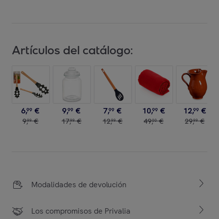
Artículos del catálogo:
6
,
€
9
,
€
7
,
€
10
,
€
12
,
€
99
99
99
99
99
9
,
€
17
,
€
12
,
€
49
,
€
29
,
€
99
99
99
00
99
Modalidades de devolución
Los compromisos de Privalia