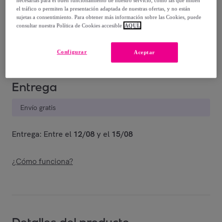
necesarias para el buen funcionamiento de nuestro servicio, como las que miden
49
,
€
00
el tráfico o permiten la presentación adaptada de nuestras ofertas, y no están
-
65
%
sujetas a consentimiento. Para obtener más información sobre las Cookies, puede
consultar nuestra Política de Cookies accesible
AQUÍ.
Vendido por
EMPRENDIMIENTOS URBANOS
Configurar
Aceptar
Entrega
Envío gratis
Entrega: Entre el
12/08
y el
15/08
¿Cómo funciona?