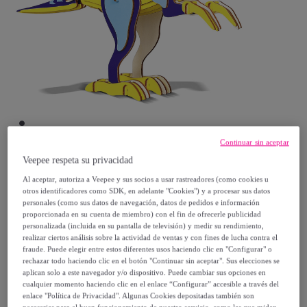
Continuar sin aceptar
Veepee respeta su privacidad
TEKKIWEAR DAM
Al aceptar, autoriza a Veepee y sus socios a usar rastreadores (como cookies u
otros identificadores como SDK, en adelante "Cookies") y a procesar sus datos
personales (como sus datos de navegación, datos de pedidos e información
Puzzle 3D madera Dinosaurio Jurásico.
proporcionada en su cuenta de miembro) con el fin de ofrecerle publicidad
318*70*205 mms. 39 piezas.
personalizada (incluida en su pantalla de televisión) y medir su rendimiento,
realizar ciertos análisis sobre la actividad de ventas y con fines de lucha contra el
Modelo:
Unica
fraude. Puede elegir entre estos diferentes usos haciendo clic en "Configurar" o
rechazar todo haciendo clic en el botón "Continuar sin aceptar". Sus elecciones se
aplican solo a este navegador y/o dispositivo. Puede cambiar sus opciones en
17
,
€
00
cualquier momento haciendo clic en el enlace “Configurar” accesible a través del
enlace "Política de Privacidad". Algunas Cookies depositadas también son