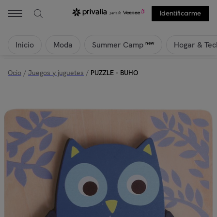
Identificarme
Inicio
Moda
Hogar & Tec
new
Summer Camp
Ocio
/
Juegos y juguetes
/
PUZZLE - BUHO