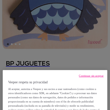
BP JUGUETES
PUZZLE - BUHO
Continuar sin aceptar
Modelo:
PUZZLE - BUHO
Veepee respeta su privacidad
Al aceptar, autoriza a Veepee y sus socios a usar rastreadores (como cookies u
7
,
€
00
otros identificadores como SDK, en adelante "Cookies") y a procesar sus datos
personales (como sus datos de navegación, datos de pedidos e información
proporcionada en su cuenta de miembro) con el fin de ofrecerle publicidad
10
,
€
00
personalizada (incluida en su pantalla de televisión) y medir su rendimiento,
realizar ciertos análisis sobre la actividad de ventas y con fines de lucha contra el