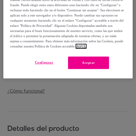
-
30
%
fraude. Puede elegir entre estos diferentes usos haciendo clic en "Configurar" o
rechazar todo haciendo clic en el botón "Continuar sin aceptar". Sus elecciones se
Vendido por
T.A TOY
aplican solo a este navegador y/o dispositivo. Puede cambiar sus opciones en
cualquier momento haciendo clic en el enlace “Configurar” accesible a través del
enlace "Política de Privacidad". Algunas Cookies depositadas también son
necesarias para el buen funcionamiento de nuestro servicio, como las que miden
el tráfico o permiten la presentación adaptada de nuestras ofertas, y no están
sujetas a consentimiento. Para obtener más información sobre las Cookies, puede
Entrega
consultar nuestra Política de Cookies accesible
AQUÍ.
Envío gratis
Configurar
Aceptar
Entrega: Entre el
23/08
y el
26/08
¿Cómo funciona?
Detalles del producto