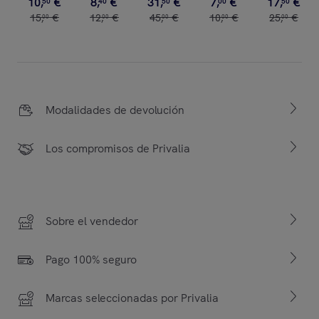
10
,
€
8
,
€
31
,
€
7
,
€
17
,
€
50
40
50
00
50
15
,
€
12
,
€
45
,
€
10
,
€
25
,
€
00
00
00
00
00
Modalidades de devolución
Los compromisos de Privalia
Sobre el vendedor
Pago 100% seguro
Marcas seleccionadas por Privalia