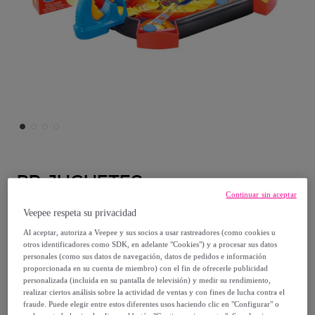
BP JUGUETES
Continuar sin aceptar
RAPID FIRE
Veepee respeta su privacidad
Modelo:
RAPID FIRE
Al aceptar, autoriza a Veepee y sus socios a usar rastreadores (como cookies u
otros identificadores como SDK, en adelante "Cookies") y a procesar sus datos
personales (como sus datos de navegación, datos de pedidos e información
10
,
€
50
proporcionada en su cuenta de miembro) con el fin de ofrecerle publicidad
personalizada (incluida en su pantalla de televisión) y medir su rendimiento,
realizar ciertos análisis sobre la actividad de ventas y con fines de lucha contra el
15
,
€
00
fraude. Puede elegir entre estos diferentes usos haciendo clic en "Configurar" o