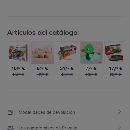
Artículos del catálogo:
10
,
€
8
,
€
31
,
€
7
,
€
17
,
€
50
40
50
00
50
15
,
€
12
,
€
45
,
€
10
,
€
25
,
€
00
00
00
00
00
Modalidades de devolución
Los compromisos de Privalia