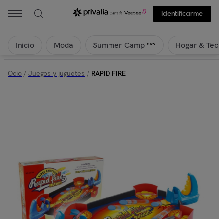
Identificarme
Inicio
Moda
Hogar & Tec
new
Summer Camp
Ocio
/
Juegos y juguetes
/
RAPID FIRE