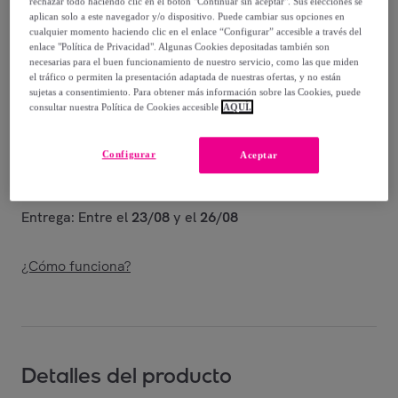
-
30
%
rechazar todo haciendo clic en el botón "Continuar sin aceptar". Sus elecciones se
aplican solo a este navegador y/o dispositivo. Puede cambiar sus opciones en
cualquier momento haciendo clic en el enlace “Configurar” accesible a través del
Vendido por
T.A TOY
enlace "Política de Privacidad". Algunas Cookies depositadas también son
necesarias para el buen funcionamiento de nuestro servicio, como las que miden
el tráfico o permiten la presentación adaptada de nuestras ofertas, y no están
sujetas a consentimiento. Para obtener más información sobre las Cookies, puede
consultar nuestra Política de Cookies accesible
AQUÍ.
Entrega
Configurar
Aceptar
Envío gratis
Entrega: Entre el
23/08
y el
26/08
¿Cómo funciona?
Detalles del producto