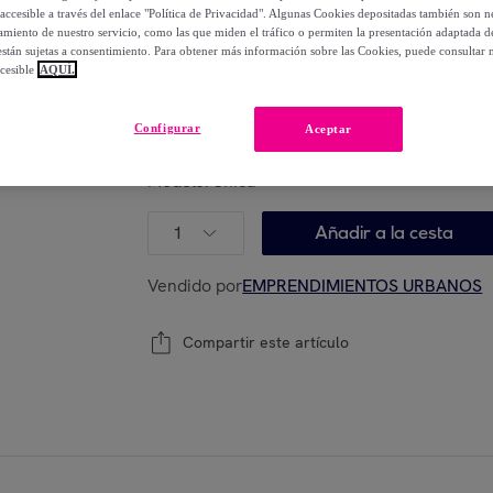
-
66
%
accesible a través del enlace "Política de Privacidad". Algunas Cookies depositadas también son ne
miento de nuestro servicio, como las que miden el tráfico o permiten la presentación adaptada d
 están sujetas a consentimiento. Para obtener más información sobre las Cookies, puede consultar n
Posible recogida de tu antiguo producto
ver
,
cesible
AQUÍ.
Configurar
Aceptar
Modelo:
Unica
1
Añadir a la cesta
Vendido por
EMPRENDIMIENTOS URBANOS
Compartir este artículo