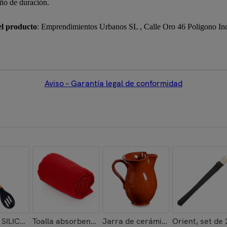
año de duración.
el producto
: Emprendimientos Urbanos SL , Calle Oro 46 Poligono In
Aviso – Garantía legal de conformidad
CRISTAL 900ML
SILICONA MANGO MADERA DE HAYA 30,5CM
Toalla absorbente Yarg 138x72 cm.
Jarra de cerámica refractaria de
Orient, set de 