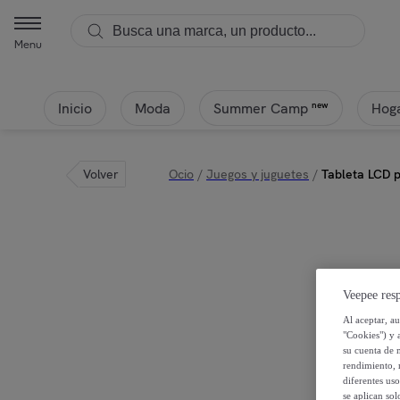
Menu
Inicio
Moda
Hoga
new
Summer Camp
Volver
Ocio
/
Juegos y juguetes
/
Tableta LCD p
Veepee resp
Al aceptar, a
"Cookies") y 
su cuenta de 
rendimiento, r
diferentes us
se aplican so