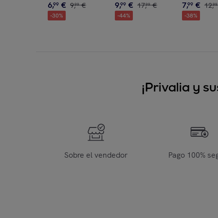
6
,
€
9
,
€
7
,
€
99
9
,
€
99
17
,
€
99
12
,
99
99
99
-
30
%
-
44
%
-
38
%
¡Privalia y 
Sobre el vendedor
Pago 100% se