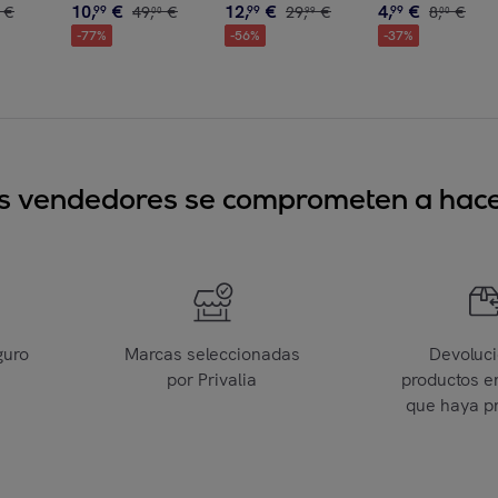
10
,
€
12
,
€
4
,
€
€
99
49
,
€
99
29
,
€
99
8
,
€
00
99
00
-
77
%
-
56
%
-
37
%
sus vendedores se comprometen a hacer
guro
Marcas seleccionadas
Devoluc
por Privalia
productos e
que haya p