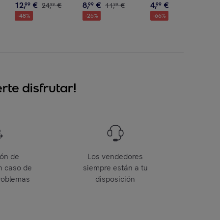
12
,
€
8
,
€
4
,
€
99
24
,
€
99
11
,
€
99
15
,
€
99
99
00
-
48
%
-
25
%
-
66
%
te disfrutar!
ión de
Los vendedores
n caso de
siempre están a tu
roblemas
disposición