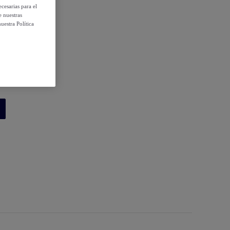
cesarias para el
e nuestras
uestra Política
 condiciones