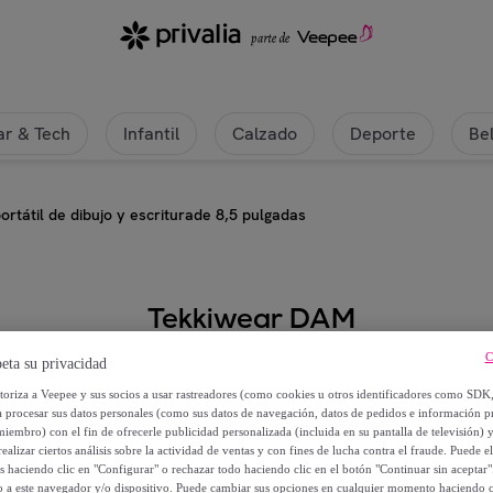
r & Tech
Infantil
Calzado
Deporte
Be
ortátil de dibujo y escriturade 8,5 pulgadas
Tekkiwear DAM
C
Tableta LCD portátil de dibujo y e
eta su privacidad
utoriza a Veepee y sus socios a usar rastreadores (como cookies u otros identificadores como SDK
a procesar sus datos personales (como sus datos de navegación, datos de pedidos e información 
12
,
€
99
miembro) con el fin de ofrecerle publicidad personalizada (incluida en su pantalla de televisión) 
ealizar ciertos análisis sobre la actividad de ventas y con fines de lucha contra el fraude. Puede el
os haciendo clic en "Configurar" o rechazar todo haciendo clic en el botón "Continuar sin aceptar"
39
,
€
00
lo a este navegador y/o dispositivo. Puede cambiar sus opciones en cualquier momento haciendo cl