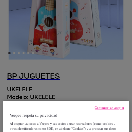
BP JUGUETES
UKELELE
Modelo:
UKELELE
Continuar sin aceptar
38
,
€
50
Veepee respeta su privacidad
Al aceptar, autoriza a Veepee y sus socios a usar rastreadores (como cookies u
55
,
€
00
otros identificadores como SDK, en adelante "Cookies") y a procesar sus datos