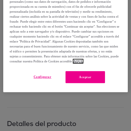
-
30
%
personales (como sus datos de navegación, datos de pedidos e información
proporcionada en su cuenta de miembro) con el fin de ofrecerle publicidad
Vendido por
T.A TOY
personalizada (incluida en su pantalla de televisión) y medir su rendimiento,
realizar ciertos análisis sobre la actividad de ventas y con fines de lucha contra el
fraude. Puede elegir entre estos diferentes usos haciendo clic en "Configurar" o
rechazar todo haciendo clic en el botón "Continuar sin aceptar". Sus elecciones se
aplican solo a este navegador y/o dispositivo. Puede cambiar sus opciones en
cualquier momento haciendo clic en el enlace “Configurar” accesible a través del
enlace "Política de Privacidad". Algunas Cookies depositadas también son
Entrega
necesarias para el buen funcionamiento de nuestro servicio, como las que miden
el tráfico o permiten la presentación adaptada de nuestras ofertas, y no están
Envío gratis
sujetas a consentimiento. Para obtener más información sobre las Cookies, puede
consultar nuestra Política de Cookies accesible
AQUÍ.
Entrega: Entre el
25/08
y el
28/08
Configurar
Aceptar
¿Cómo funciona?
Detalles del producto