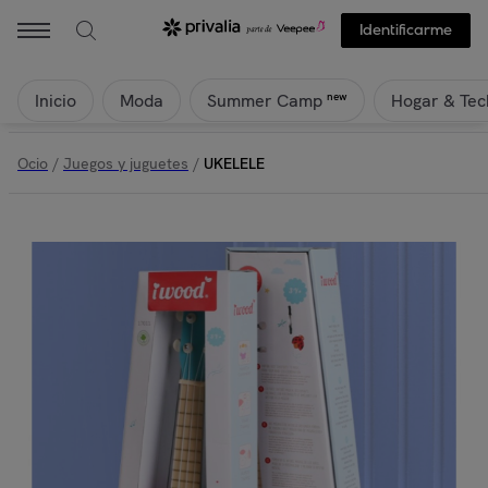
Identificarme
Inicio
Moda
Hogar & Tec
new
Summer Camp
Ocio
/
Juegos y juguetes
/
UKELELE