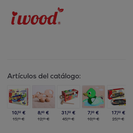
Artículos del catálogo:
10
,
€
8
,
€
31
,
€
7
,
€
17
,
€
50
40
50
00
50
15
,
€
12
,
€
45
,
€
10
,
€
25
,
€
00
00
00
00
00