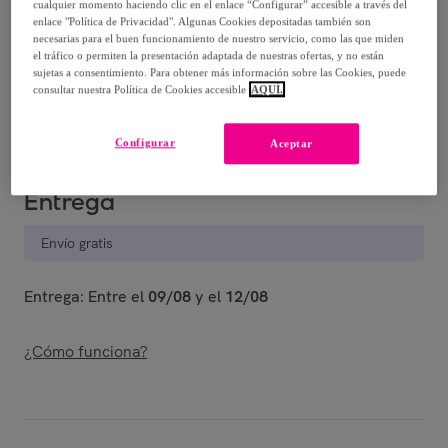
cualquier momento haciendo clic en el enlace “Configurar” accesible a través del
enlace "Política de Privacidad". Algunas Cookies depositadas también son
14
,
€
33
necesarias para el buen funcionamiento de nuestro servicio, como las que miden
-
20
%
el tráfico o permiten la presentación adaptada de nuestras ofertas, y no están
sujetas a consentimiento. Para obtener más información sobre las Cookies, puede
consultar nuestra Política de Cookies accesible
AQUÍ.
Vendido por
ECOMMERC3
Configurar
Aceptar
Entrega
Envío gratis
Entrega: Entre el
09/08
y el
12/08
¿Cómo funciona?