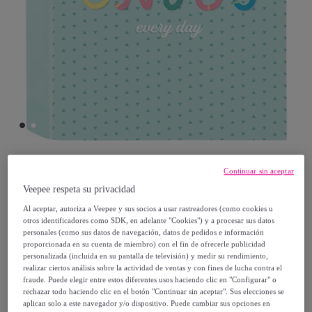
Continuar sin aceptar
Blackfit8
Veepee respeta su privacidad
Carpeta f. 4 anillas 35mm lomo ancho
Al aceptar, autoriza a Veepee y sus socios a usar rastreadores (como cookies u
otros identificadores como SDK, en adelante "Cookies") y a procesar sus datos
blackfit8 "enjoy"
personales (como sus datos de navegación, datos de pedidos e información
Modelo:
Carpeta f. 4 anillas 35mm lomo
proporcionada en su cuenta de miembro) con el fin de ofrecerle publicidad
personalizada (incluida en su pantalla de televisión) y medir su rendimiento,
ancho blackfit8 "enjoy"
realizar ciertos análisis sobre la actividad de ventas y con fines de lucha contra el
fraude. Puede elegir entre estos diferentes usos haciendo clic en "Configurar" o
rechazar todo haciendo clic en el botón "Continuar sin aceptar". Sus elecciones se
11
,
€
46
aplican solo a este navegador y/o dispositivo. Puede cambiar sus opciones en