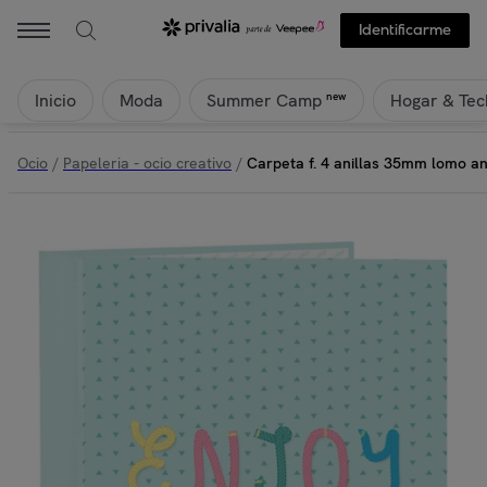
Identificarme
Inicio
Moda
Hogar & Tec
new
Summer Camp
Ocio
/
Papeleria - ocio creativo
/
Carpeta f. 4 anillas 35mm lomo an