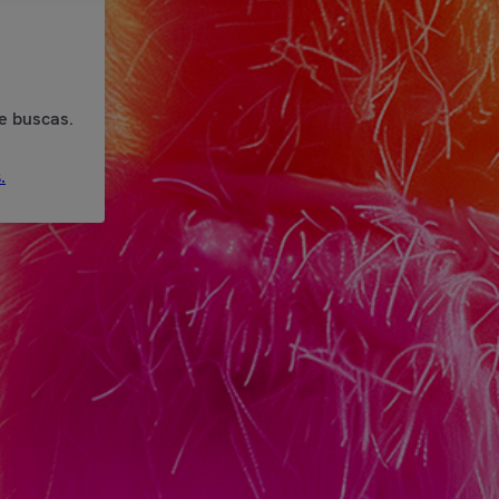
e buscas.
.