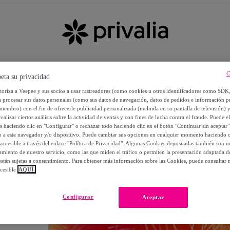
C
eta su privacidad
utoriza a Veepee y sus socios a usar rastreadores (como cookies u otros identificadores como SDK
a procesar sus datos personales (como sus datos de navegación, datos de pedidos e información 
miembro) con el fin de ofrecerle publicidad personalizada (incluida en su pantalla de televisión) 
ealizar ciertos análisis sobre la actividad de ventas y con fines de lucha contra el fraude. Puede el
os haciendo clic en "Configurar" o rechazar todo haciendo clic en el botón "Continuar sin aceptar"
lo a este navegador y/o dispositivo. Puede cambiar sus opciones en cualquier momento haciendo cl
accesible a través del enlace "Política de Privacidad". Algunas Cookies depositadas también son ne
miento de nuestro servicio, como las que miden el tráfico o permiten la presentación adaptada d
 están sujetas a consentimiento. Para obtener más información sobre las Cookies, puede consultar n
cesible
AQUÍ.
OS
Configurar
Aceptar
 POR