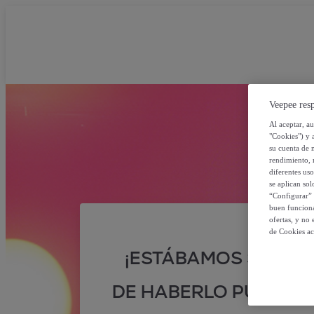
Veepee resp
Al aceptar, a
"Cookies") y 
su cuenta de 
rendimiento, r
diferentes us
se aplican so
“Configurar” 
buen funciona
ofertas, y no
de Cookies ac
¡ESTÁBAMOS SEGUR
DE HABERLO PUESTO