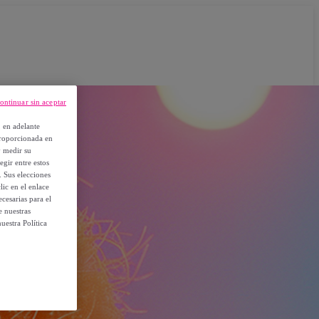
ontinuar sin aceptar
, en adelante
proporcionada en
y medir su
egir entre estos
. Sus elecciones
ic en el enlace
cesarias para el
e nuestras
uestra Política