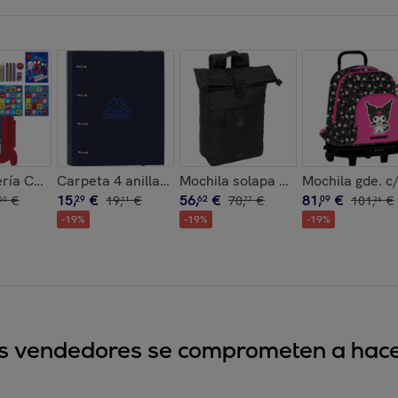
ink"
ría Coloreable Trolley Spidey
Carpeta 4 anillas 35mm c/recambio kappa "blue nigh
Mochila solapa para portatil 15,6
Mochila gde. c
15
,
€
56
,
€
81
,
€
€
29
19
,
€
62
70
,
€
09
101
,
€
60
11
77
36
-
19
%
-
19
%
-
19
%
sus vendedores se comprometen a hacer