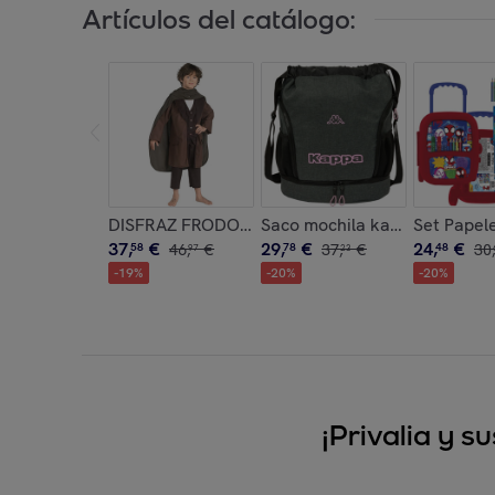
Artículos del catálogo:
DISFRAZ FRODO BAGGINS DELUXE INF
Saco mochila kappa "silver p
Set Papele
37
,
€
29
,
€
24
,
€
58
46
,
€
78
37
,
€
48
30
,
97
23
-
19
%
-
20
%
-
20
%
¡Privalia y 