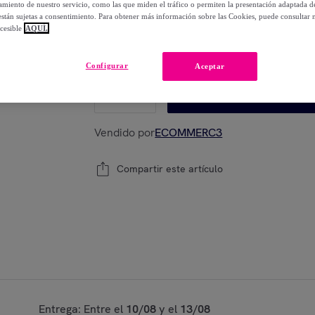
miento de nuestro servicio, como las que miden el tráfico o permiten la presentación adaptada d
-
20
%
 están sujetas a consentimiento. Para obtener más información sobre las Cookies, puede consultar n
cesible
AQUÍ.
Modelo:
Set Papelería Escolar Eva Bluey
Configurar
Aceptar
1
Añadir a la cesta
Vendido por
ECOMMERC3
Compartir este artículo
Entrega: Entre el
10/08
y el
13/08