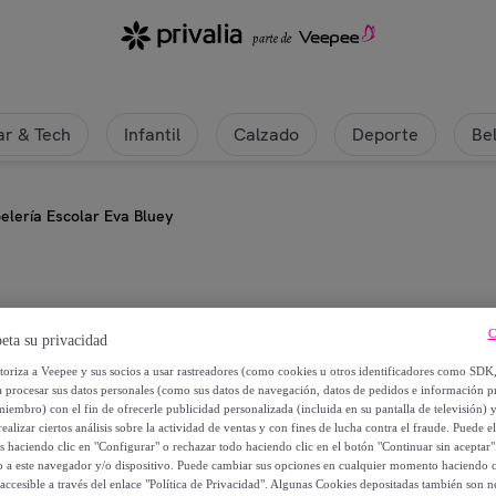
r & Tech
Infantil
Calzado
Deporte
Be
elería Escolar Eva Bluey
Bluey
C
eta su privacidad
Set Papelería Escolar Eva Bluey
utoriza a Veepee y sus socios a usar rastreadores (como cookies u otros identificadores como SDK
a procesar sus datos personales (como sus datos de navegación, datos de pedidos e información 
miembro) con el fin de ofrecerle publicidad personalizada (incluida en su pantalla de televisión) 
13
,
€
90
ealizar ciertos análisis sobre la actividad de ventas y con fines de lucha contra el fraude. Puede el
os haciendo clic en "Configurar" o rechazar todo haciendo clic en el botón "Continuar sin aceptar"
lo a este navegador y/o dispositivo. Puede cambiar sus opciones en cualquier momento haciendo cl
17
,
€
38
accesible a través del enlace "Política de Privacidad". Algunas Cookies depositadas también son ne