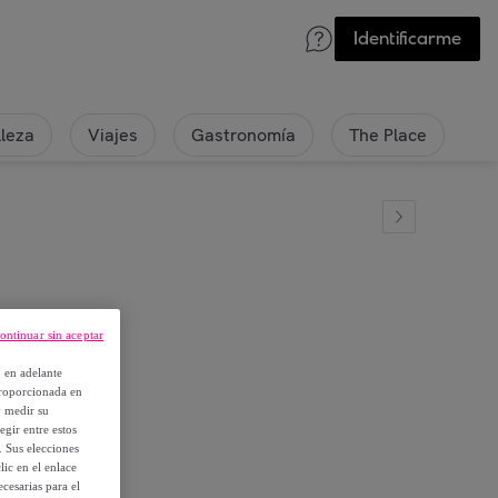
Identificarme
lleza
Viajes
Gastronomía
The Place
ontinuar sin aceptar
, en adelante
proporcionada en
y medir su
egir entre estos
. Sus elecciones
ic en el enlace
cesarias para el