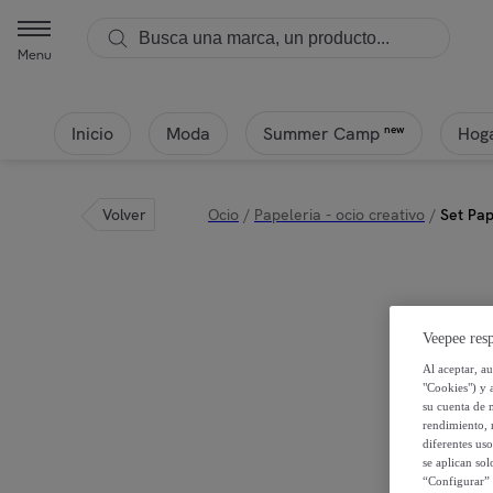
Menu
Inicio
Moda
Hoga
new
Summer Camp
Volver
Ocio
/
Papeleria - ocio creativo
/
Set Pap
Veepee resp
Al aceptar, a
"Cookies") y 
su cuenta de 
rendimiento, r
diferentes us
se aplican so
“Configurar” 