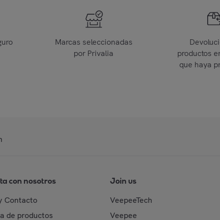
guro
Marcas seleccionadas
Devoluc
por Privalia
productos e
que haya p
n
ta con nosotros
Join us
y Contacto
VeepeeTech
da de productos
Veepee