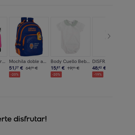
t"
 real madrid premium
/ruedas compact extraible kuromi
Mochila doble adapt.carro valencia basket
Body Cuello Bebe Encanto
DISFRAZ DRACULA
51
,
€
15
,
€
48
,
€
27
64
,
€
87
19
,
€
42
60
,
€
09
84
52
-
20
%
-
20
%
-
19
%
te disfrutar!