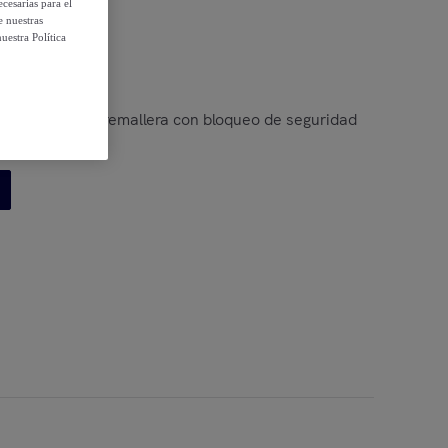
cesarias para el
e nuestras
uestra Política
aurio en 3D. Cremallera con bloqueo de seguridad