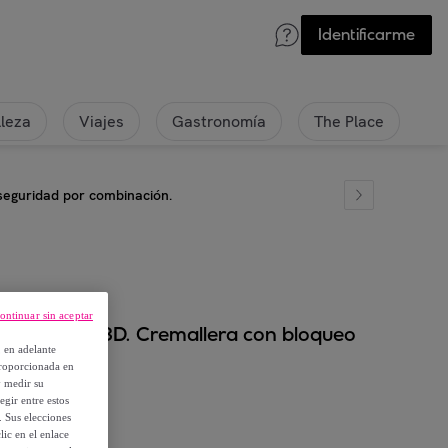
Identificarme
lleza
Viajes
Gastronomía
The Place
seguridad por combinación.
ontinuar sin aceptar
osaurio en 3D. Cremallera con bloqueo
, en adelante
proporcionada en
y medir su
egir entre estos
. Sus elecciones
ic en el enlace