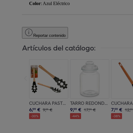
Color
: Azul Eléctrico
Reportar contenido
Artículos del catálogo:
CUCHARA PASTA SURT COLOR aleatorio
TARRO REDONDO LISO TAPA 
CUCHARA 
6
,
€
9
,
€
7
,
€
99
9
,
€
99
17
,
€
99
12
,
99
99
99
-
30
%
-
44
%
-
38
%