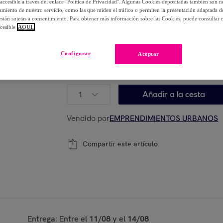
accesible a través del enlace "Política de Privacidad". Algunas Cookies depositadas también son ne
57
,
€
10
miento de nuestro servicio, como las que miden el tráfico o permiten la presentación adaptada d
-
79
%
 están sujetas a consentimiento. Para obtener más información sobre las Cookies, puede consultar n
cesible
AQUÍ.
Configurar
Aceptar
Modelo:
Estuche portatodo con diseño Dinos
por combinación.
1
Añadir a la cesta
Vendido por
EMPRENDIMIENTOS URBANOS
Compartir este artículo
Entrega: Entre el
11/08
y el
14/08