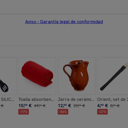
Aviso – Garantía legal de conformidad
CRISTAL 900ML
SILICONA MANGO MADERA DE HAYA 30,5CM
Toalla absorbente Yarg 138x72 cm.
Jarra de cerámica refractaria de
Orient, set de 
10
,
€
12
,
€
4
,
€
€
99
49
,
€
99
29
,
€
99
8
,
€
00
99
00
-
77
%
-
56
%
-
37
%