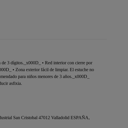
e 3 dígitos._x000D_ • Red interior con cierre por
000D_ • Zona exterior fácil de limpiar. El estuche no
recomendado para niños menores de 3 años._x000D_
ucir asfixia.
dustrial San Cristobal 47012 Valladolid ESPAÑA,