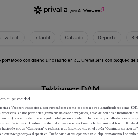
r & Tech
Infantil
Calzado
Deporte
Be
 portatodo con diseño Dinosaurio en 3D. Cremallera con bloqueo de 
Tekkiwear DAM
C
eta su privacidad
Estuche portatodo con diseño Din
utoriza a Veepee y sus socios a usar rastreadores (como cookies u otros identificadores como SDK
de seguridad por combinación.
a procesar sus datos personales (como sus datos de navegación, datos de pedidos e información 
miembro) con el fin de ofrecerle publicidad personalizada (incluida en su pantalla de televisión) 
ealizar ciertos análisis sobre la actividad de ventas y con fines de lucha contra el fraude. Puede el
11
,
€
99
os haciendo clic en "Configurar" o rechazar todo haciendo clic en el botón "Continuar sin aceptar"
lo a este navegador y/o dispositivo. Puede cambiar sus opciones en cualquier momento haciendo cl