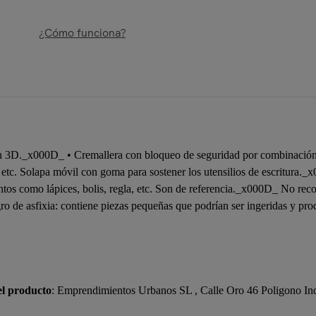
¿Cómo funciona?
 3D._x000D_ • Cremallera con bloqueo de seguridad por combinación d
 etc. Solapa móvil con goma para sostener los utensilios de escritura._x
mentos como lápices, bolis, regla, etc. Son de referencia._x000D_ No 
o de asfixia: contiene piezas pequeñas que podrían ser ingeridas y prod
el producto
: Emprendimientos Urbanos SL , Calle Oro 46 Poligono In