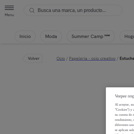
Menu
Inicio
Moda
Hoga
new
Summer Camp
Volver
Ocio
/
Papeleria - ocio creativo
/
Estuche
Veepee resp
Al aceptar, a
"Cookies") y 
su cuenta de 
rendimiento, r
diferentes us
se aplican so