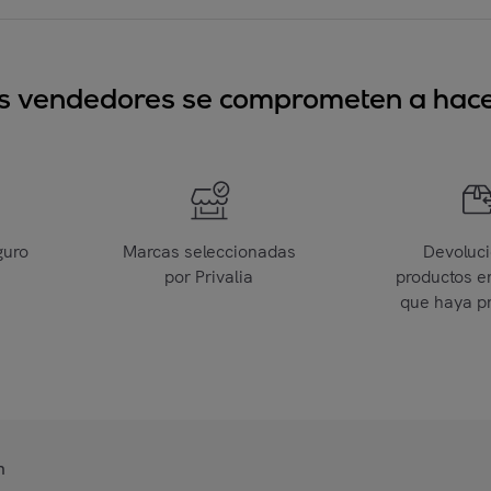
sus vendedores se comprometen a hacer
guro
Marcas seleccionadas
Devoluc
por Privalia
productos e
que haya p
n