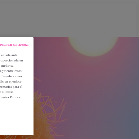
ontinuar sin aceptar
, en adelante
proporcionada en
y medir su
egir entre estos
. Sus elecciones
ic en el enlace
cesarias para el
e nuestras
uestra Política