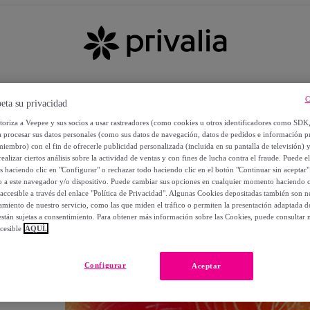
C
eta su privacidad
utoriza a Veepee y sus socios a usar rastreadores (como cookies u otros identificadores como SDK
a procesar sus datos personales (como sus datos de navegación, datos de pedidos e información 
miembro) con el fin de ofrecerle publicidad personalizada (incluida en su pantalla de televisión) 
ealizar ciertos análisis sobre la actividad de ventas y con fines de lucha contra el fraude. Puede el
os haciendo clic en "Configurar" o rechazar todo haciendo clic en el botón "Continuar sin aceptar"
lo a este navegador y/o dispositivo. Puede cambiar sus opciones en cualquier momento haciendo cl
accesible a través del enlace "Política de Privacidad". Algunas Cookies depositadas también son ne
miento de nuestro servicio, como las que miden el tráfico o permiten la presentación adaptada d
 están sujetas a consentimiento. Para obtener más información sobre las Cookies, puede consultar n
cesible
AQUÍ.
OS
Configurar
Aceptar
 POR