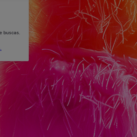
e buscas.
.