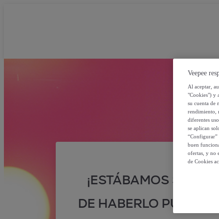
Veepee resp
Al aceptar, a
"Cookies") y 
su cuenta de 
rendimiento, r
diferentes us
se aplican so
“Configurar” 
buen funciona
ofertas, y no
de Cookies ac
¡ESTÁBAMOS SEGUR
DE HABERLO PUESTO