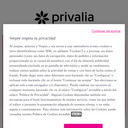
Continuar sin aceptar
Veepee respeta su privacidad
Al aceptar, autoriza a Veepee y sus socios a usar rastreadores (como cookies u
otros identificadores como SDK, en adelante "Cookies") y a procesar sus datos
personales (como sus datos de navegación, datos de pedidos e información
proporcionada en su cuenta de miembro) con el fin de ofrecerle publicidad
personalizada (incluida en su pantalla de televisión) y medir su rendimiento,
realizar ciertos análisis sobre la actividad de ventas y con fines de lucha contra el
fraude. Puede elegir entre estos diferentes usos haciendo clic en "Configurar" o
rechazar todo haciendo clic en el botón "Continuar sin aceptar". Sus elecciones se
aplican solo a este navegador y/o dispositivo. Puede cambiar sus opciones en
cualquier momento haciendo clic en el enlace “Configurar” accesible a través del
enlace "Política de Privacidad". Algunas Cookies depositadas también son
necesarias para el buen funcionamiento de nuestro servicio, como las que miden
el tráfico o permiten la presentación adaptada de nuestras ofertas, y no están
sujetas a consentimiento. Para obtener más información sobre las Cookies, puede
consultar nuestra Política de Cookies accesible
AQUÍ.