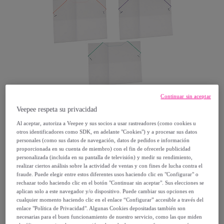
Continuar sin aceptar
Veepee respeta su privacidad
Al aceptar, autoriza a Veepee y sus socios a usar rastreadores (como cookies u
DAM
otros identificadores como SDK, en adelante "Cookies") y a procesar sus datos
personales (como sus datos de navegación, datos de pedidos e información
DAM. PACK 3 CARPETAS PLASTICO
proporcionada en su cuenta de miembro) con el fin de ofrecerle publicidad
personalizada (incluida en su pantalla de televisión) y medir su rendimiento,
TRANSPARENTE GOMA 3 COL Tamaño
realizar ciertos análisis sobre la actividad de ventas y con fines de lucha contra el
A4Medidas: 1x26x35,5cm.
fraude. Puede elegir entre estos diferentes usos haciendo clic en "Configurar" o
rechazar todo haciendo clic en el botón "Continuar sin aceptar". Sus elecciones se
Modelo:
Unica
aplican solo a este navegador y/o dispositivo. Puede cambiar sus opciones en
cualquier momento haciendo clic en el enlace “Configurar” accesible a través del
enlace "Política de Privacidad". Algunas Cookies depositadas también son
4
,
€
99
necesarias para el buen funcionamiento de nuestro servicio, como las que miden