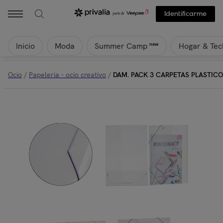
Identificarme
Inicio
Moda
Hogar & Tec
new
Summer Camp
Ocio
/
Papeleria - ocio creativo
/
DAM. PACK 3 CARPETAS PLASTICO