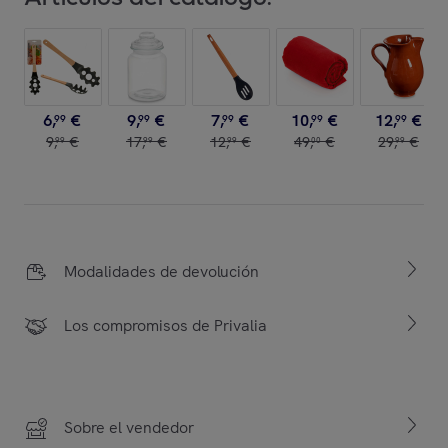
6
,
€
9
,
€
7
,
€
10
,
€
12
,
€
99
99
99
99
99
9
,
€
17
,
€
12
,
€
49
,
€
29
,
€
99
99
99
00
99
Modalidades de devolución
Los compromisos de Privalia
Sobre el vendedor