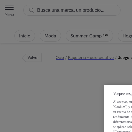
Menu
Inicio
Moda
Hoga
new
Summer Camp
Volver
Ocio
/
Papeleria - ocio creativo
/
Juego 
Veepee resp
Al aceptar, a
"Cookies") y 
su cuenta de 
rendimiento, r
diferentes us
se aplican so
“Configurar” 