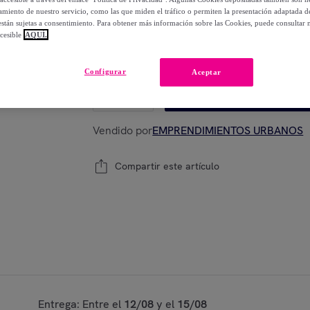
-
58
%
miento de nuestro servicio, como las que miden el tráfico o permiten la presentación adaptada d
 están sujetas a consentimiento. Para obtener más información sobre las Cookies, puede consultar n
cesible
AQUÍ.
Modelo:
Juego de 10 láminas en goma eva 
Configurar
Aceptar
1
Añadir a la cesta
Vendido por
EMPRENDIMIENTOS URBANOS
Compartir este artículo
Entrega: Entre el
12/08
y el
15/08