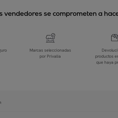
sus vendedores se comprometen a hacer
guro
Marcas seleccionadas
Devoluc
por Privalia
productos e
que haya p
n