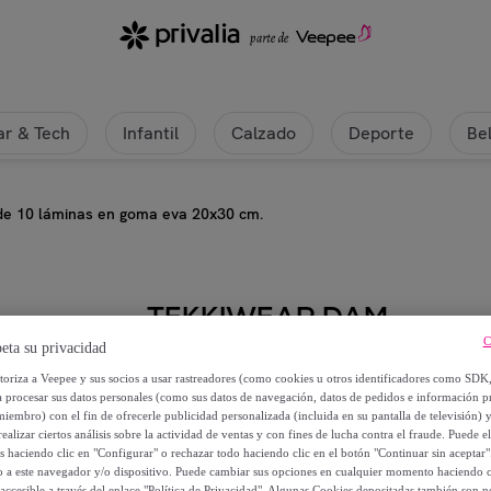
r & Tech
Infantil
Calzado
Deporte
Be
de 10 láminas en goma eva 20x30 cm.
TEKKIWEAR DAM
C
eta su privacidad
Juego de 10 láminas en goma ev
utoriza a Veepee y sus socios a usar rastreadores (como cookies u otros identificadores como SDK
a procesar sus datos personales (como sus datos de navegación, datos de pedidos e información 
4
,
€
miembro) con el fin de ofrecerle publicidad personalizada (incluida en su pantalla de televisión) 
99
ealizar ciertos análisis sobre la actividad de ventas y con fines de lucha contra el fraude. Puede el
os haciendo clic en "Configurar" o rechazar todo haciendo clic en el botón "Continuar sin aceptar"
12
,
€
lo a este navegador y/o dispositivo. Puede cambiar sus opciones en cualquier momento haciendo cl
00
accesible a través del enlace "Política de Privacidad". Algunas Cookies depositadas también son ne