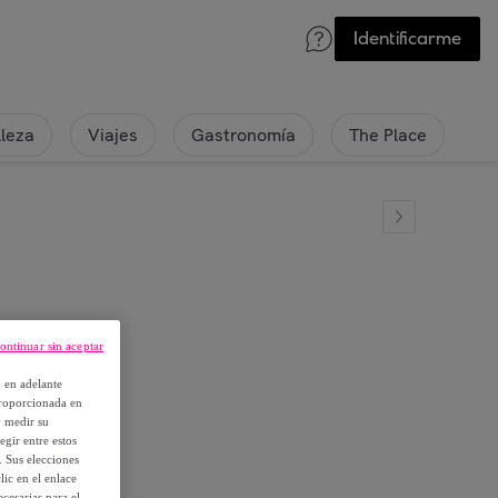
Identificarme
lleza
Viajes
Gastronomía
The Place
ontinuar sin aceptar
a 20x30 cm.
, en adelante
proporcionada en
y medir su
egir entre estos
. Sus elecciones
ic en el enlace
cesarias para el