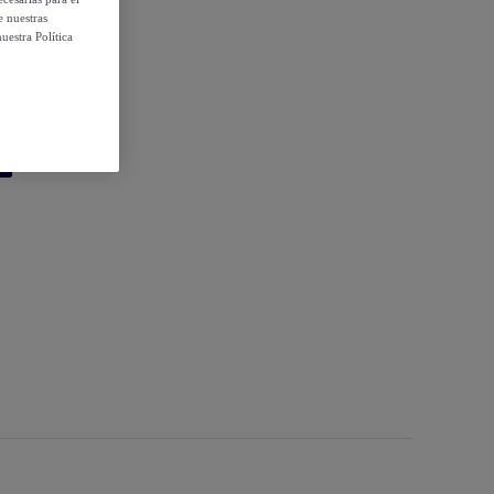
e nuestras
uestra Política
20x30 cm.