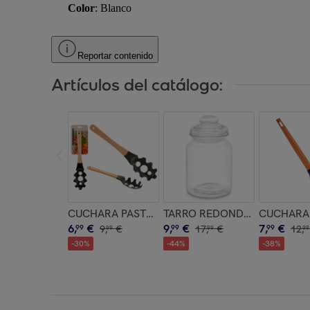
Color
: Blanco
Reportar contenido
Artículos del catálogo:
CUCHARA PASTA SURT COLOR aleatorio
TARRO REDONDO LISO TAPA 
CUCHARA 
6
,
€
9
,
€
7
,
€
99
9
,
€
99
17
,
€
99
12
,
99
99
99
-
30
%
-
44
%
-
38
%