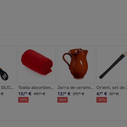
CRISTAL 900ML
SILICONA MANGO MADERA DE HAYA 30,5CM
Toalla absorbente Yarg 138x72 cm.
Jarra de cerámica refractaria de
Orient, set de 
10
,
€
12
,
€
4
,
€
€
99
49
,
€
99
29
,
€
99
8
,
€
00
99
00
-
77
%
-
56
%
-
37
%