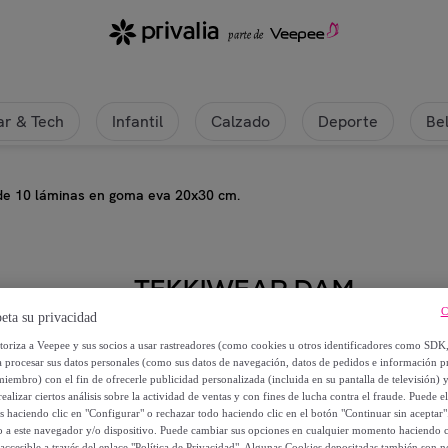
r & Tech
Infantil
Calzado
Deporte
Be
de 10 láminas en goma eva 20x30 cm.
TEKKIWEAR DAM
C
eta su privacidad
Juego de 10 láminas en goma ev
utoriza a Veepee y sus socios a usar rastreadores (como cookies u otros identificadores como SDK
a procesar sus datos personales (como sus datos de navegación, datos de pedidos e información 
4
,
€
miembro) con el fin de ofrecerle publicidad personalizada (incluida en su pantalla de televisión) 
99
ealizar ciertos análisis sobre la actividad de ventas y con fines de lucha contra el fraude. Puede el
os haciendo clic en "Configurar" o rechazar todo haciendo clic en el botón "Continuar sin aceptar"
12
,
€
lo a este navegador y/o dispositivo. Puede cambiar sus opciones en cualquier momento haciendo cl
00
accesible a través del enlace "Política de Privacidad". Algunas Cookies depositadas también son ne