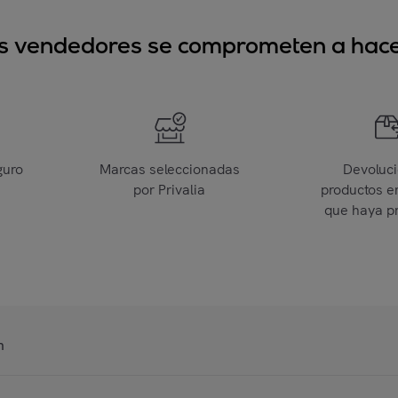
sus vendedores se comprometen a hacer
guro
Marcas seleccionadas
Devoluc
por Privalia
productos e
que haya p
n