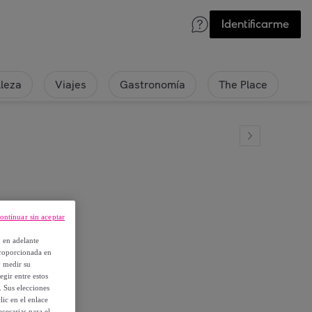
Identificarme
lleza
Viajes
Gastronomía
The Place
ontinuar sin aceptar
a 20x30 cm.
, en adelante
proporcionada en
y medir su
egir entre estos
. Sus elecciones
ic en el enlace
cesarias para el