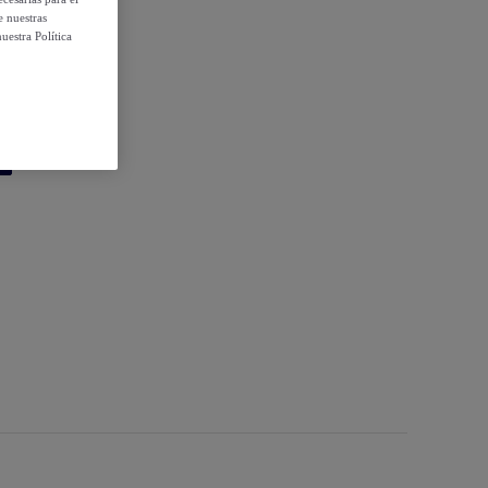
e nuestras
uestra Política
20x30 cm.