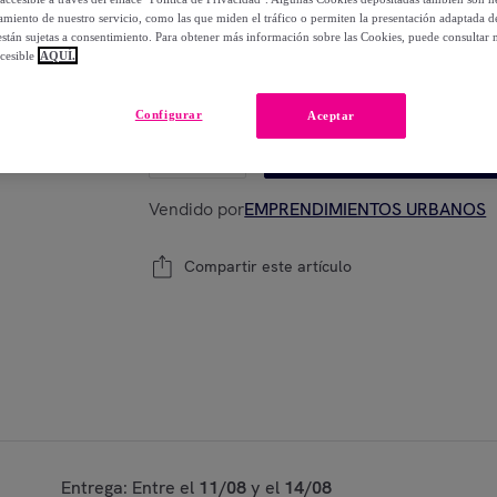
-
58
%
miento de nuestro servicio, como las que miden el tráfico o permiten la presentación adaptada d
 están sujetas a consentimiento. Para obtener más información sobre las Cookies, puede consultar n
cesible
AQUÍ.
Modelo:
Juego de 10 láminas en goma eva 
Configurar
Aceptar
1
Añadir a la cesta
Vendido por
EMPRENDIMIENTOS URBANOS
Compartir este artículo
Entrega: Entre el
11/08
y el
14/08