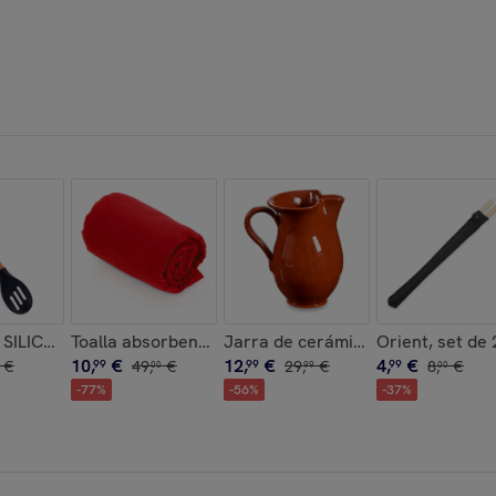
CRISTAL 900ML
SILICONA MANGO MADERA DE HAYA 30,5CM
Toalla absorbente Yarg 138x72 cm.
Jarra de cerámica refractaria de
Orient, set de 
10
,
€
12
,
€
4
,
€
€
99
49
,
€
99
29
,
€
99
8
,
€
00
99
00
-
77
%
-
56
%
-
37
%