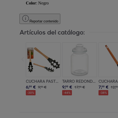
Color
: Negro
Reportar contenido
Artículos del catálogo:
CUCHARA PASTA SURT COLOR aleatorio
TARRO REDONDO LISO TAPA 
CUCHARA 
6
,
€
9
,
€
7
,
€
99
9
,
€
99
17
,
€
99
12
,
99
99
99
-
30
%
-
44
%
-
38
%