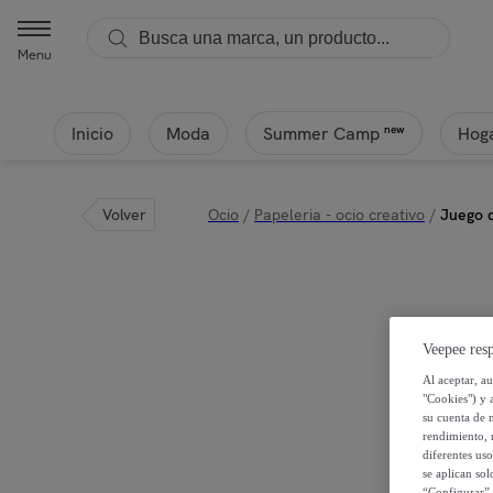
Menu
Inicio
Moda
Hoga
new
Summer Camp
Volver
Ocio
/
Papeleria - ocio creativo
/
Juego 
Veepee resp
Al aceptar, a
"Cookies") y 
su cuenta de 
rendimiento, r
diferentes us
se aplican so
“Configurar” 