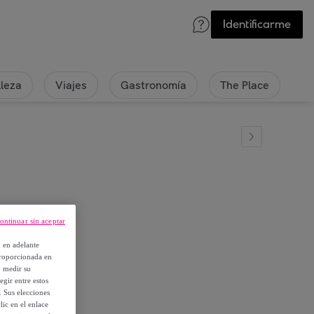
Identificarme
lleza
Viajes
Gastronomía
The Place
ontinuar sin aceptar
a 45x65 cm.
, en adelante
proporcionada en
y medir su
egir entre estos
. Sus elecciones
ic en el enlace