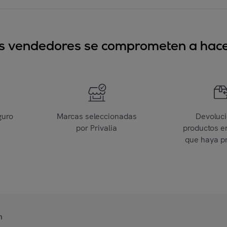
sus vendedores se comprometen a hacer
guro
Marcas seleccionadas
Devoluc
por Privalia
productos e
que haya p
n