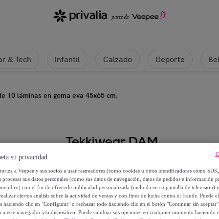
r & Tech
Infantil
Calzado
Deporte
Be
de 10 láminas en goma eva 45x65 cm.
Tekkiwear DAM
C
eta su privacidad
Juego de 10 láminas en goma ev
utoriza a Veepee y sus socios a usar rastreadores (como cookies u otros identificadores como SDK
a procesar sus datos personales (como sus datos de navegación, datos de pedidos e información 
5
,
€
99
miembro) con el fin de ofrecerle publicidad personalizada (incluida en su pantalla de televisión) 
ealizar ciertos análisis sobre la actividad de ventas y con fines de lucha contra el fraude. Puede el
os haciendo clic en "Configurar" o rechazar todo haciendo clic en el botón "Continuar sin aceptar"
28
,
€
52
lo a este navegador y/o dispositivo. Puede cambiar sus opciones en cualquier momento haciendo cl