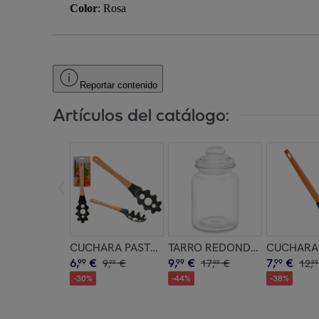
Color
: Rosa
Reportar contenido
Artículos del catálogo:
CUCHARA PASTA SURT COLOR aleatorio
TARRO REDONDO LISO TAPA 
CUCHARA 
6
,
€
9
,
€
7
,
€
99
9
,
€
99
17
,
€
99
12
,
99
99
99
-
30
%
-
44
%
-
38
%