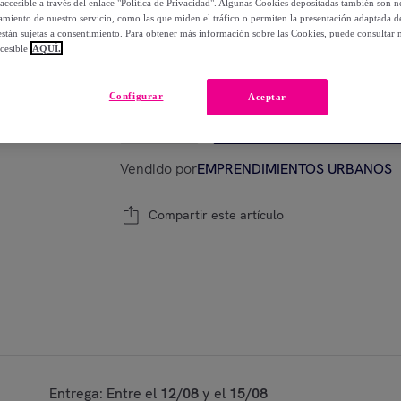
accesible a través del enlace "Política de Privacidad". Algunas Cookies depositadas también son ne
-
78
%
miento de nuestro servicio, como las que miden el tráfico o permiten la presentación adaptada d
 están sujetas a consentimiento. Para obtener más información sobre las Cookies, puede consultar n
cesible
AQUÍ.
Modelo:
Juego de 10 láminas en goma eva 
Configurar
Aceptar
1
Añadir a la cesta
Vendido por
EMPRENDIMIENTOS URBANOS
Compartir este artículo
Entrega: Entre el
12/08
y el
15/08