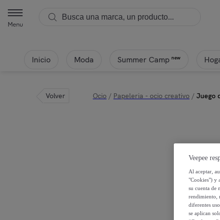
Menu
Inicio
Moda
Hoga
new
Summer Camp
Volver
Ocio
/
Papeleria - ocio creativo
/
Juego 
Veepee resp
Al aceptar, a
"Cookies") y 
su cuenta de 
rendimiento, r
diferentes us
se aplican so