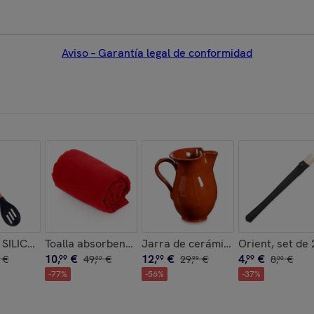
Aviso – Garantía legal de conformidad
CRISTAL 900ML
SILICONA MANGO MADERA DE HAYA 30,5CM
Toalla absorbente Yarg 138x72 cm.
Jarra de cerámica refractaria de
Orient, set de 
10
,
€
12
,
€
4
,
€
€
99
49
,
€
99
29
,
€
99
8
,
€
00
99
00
-
77
%
-
56
%
-
37
%