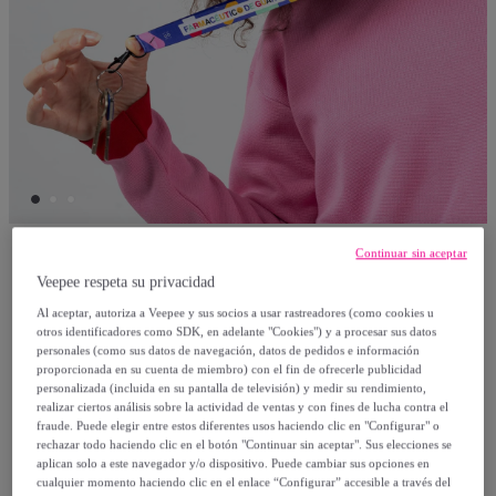
Continuar sin aceptar
Uo
Veepee respeta su privacidad
Al aceptar, autoriza a Veepee y sus socios a usar rastreadores (como cookies u
Lanyard "Farmacéutic@"
otros identificadores como SDK, en adelante "Cookies") y a procesar sus datos
personales (como sus datos de navegación, datos de pedidos e información
Modelo:
Lanyard "Farmacéutic@"
proporcionada en su cuenta de miembro) con el fin de ofrecerle publicidad
personalizada (incluida en su pantalla de televisión) y medir su rendimiento,
realizar ciertos análisis sobre la actividad de ventas y con fines de lucha contra el
4
,
€
97
fraude. Puede elegir entre estos diferentes usos haciendo clic en "Configurar" o
rechazar todo haciendo clic en el botón "Continuar sin aceptar". Sus elecciones se
aplican solo a este navegador y/o dispositivo. Puede cambiar sus opciones en
9
,
€
95
cualquier momento haciendo clic en el enlace “Configurar” accesible a través del