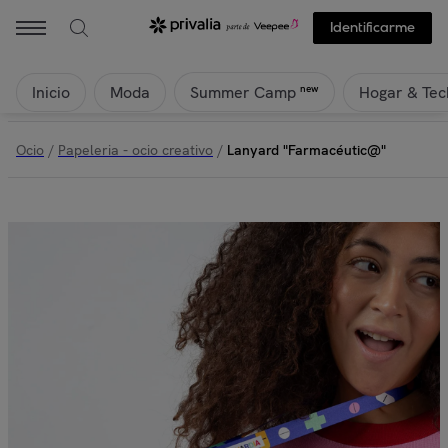
Identificarme
Inicio
Moda
Hogar & Tec
new
Summer Camp
Ocio
/
Papeleria - ocio creativo
/
Lanyard "Farmacéutic@"