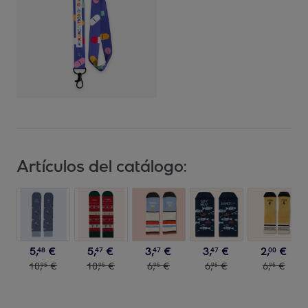
Artículos del catálogo:
5
,
€
5
,
€
3
,
€
3
,
€
2
,
€
48
47
47
47
00
10
,
€
10
,
€
6
,
€
6
,
€
6
,
€
95
95
95
95
95