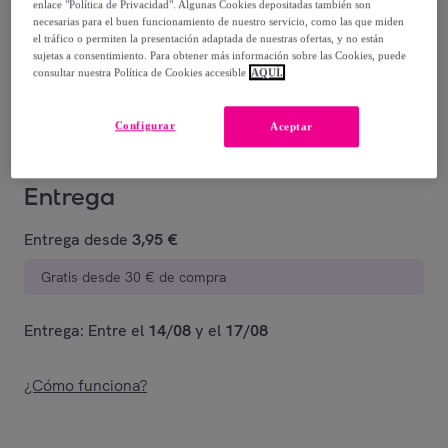
-
50
%
enlace "Política de Privacidad". Algunas Cookies depositadas también son
necesarias para el buen funcionamiento de nuestro servicio, como las que miden
Vendido por
UO
el tráfico o permiten la presentación adaptada de nuestras ofertas, y no están
sujetas a consentimiento. Para obtener más información sobre las Cookies, puede
consultar nuestra Política de Cookies accesible
AQUÍ.
Último producto
Configurar
Aceptar
Entrega
Entrega desde
3,95 €
Gratis desde 30 € de compra
Entrega: Entre el
14/08
y el
17/08
¿Cómo funciona?