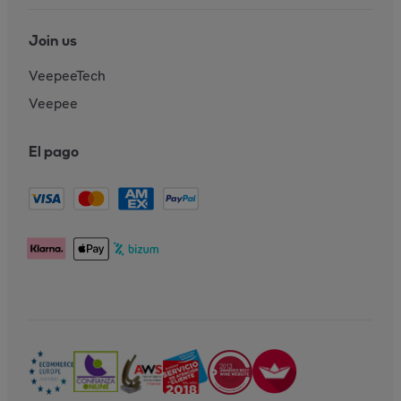
Join us
VeepeeTech
Veepee
El pago