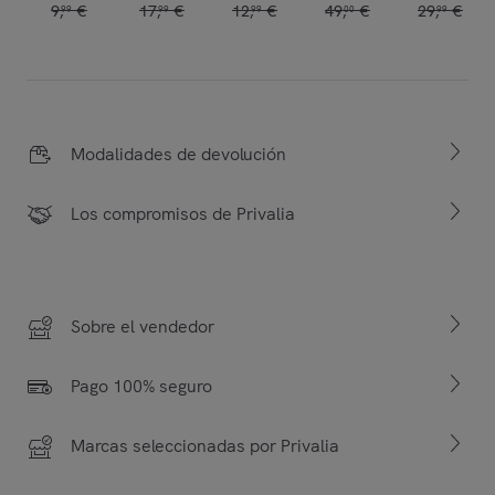
9
,
€
17
,
€
12
,
€
49
,
€
29
,
€
99
99
99
00
99
Modalidades de devolución
Los compromisos de Privalia
Sobre el vendedor
Pago 100% seguro
Marcas seleccionadas por Privalia