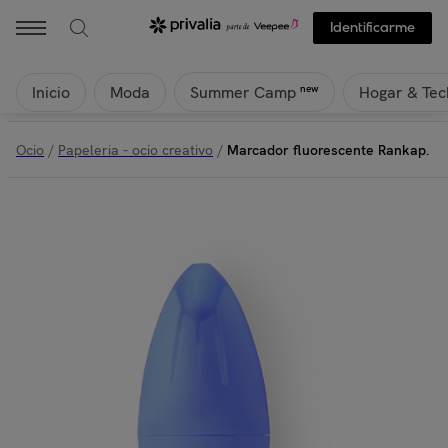
Identificarme
Inicio
Moda
Hogar & Tec
new
Summer Camp
Ocio
/
Papeleria - ocio creativo
/
Marcador fluorescente Rankap.