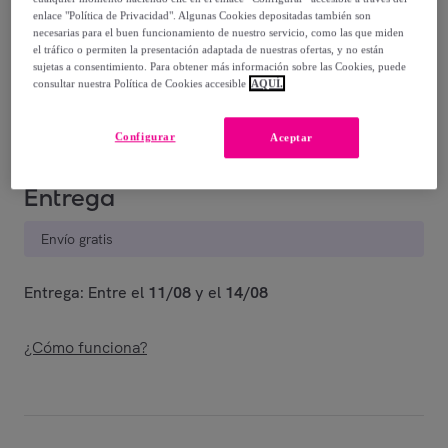
-
16
%
enlace "Política de Privacidad". Algunas Cookies depositadas también son
necesarias para el buen funcionamiento de nuestro servicio, como las que miden
Vendido por
EMPRENDIMIENTOS URBANOS
el tráfico o permiten la presentación adaptada de nuestras ofertas, y no están
sujetas a consentimiento. Para obtener más información sobre las Cookies, puede
consultar nuestra Política de Cookies accesible
AQUÍ.
Último producto
Configurar
Aceptar
Entrega
Envío gratis
Entrega: Entre el
11/08
y el
14/08
¿Cómo funciona?