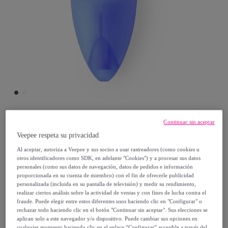
Continuar sin aceptar
TEKKIWEAR DAM
Veepee respeta su privacidad
Al aceptar, autoriza a Veepee y sus socios a usar rastreadores (como cookies u
Marcador fluorescente Rankap.
otros identificadores como SDK, en adelante "Cookies") y a procesar sus datos
Modelo:
Marcador fluorescente Rankap.
personales (como sus datos de navegación, datos de pedidos e información
proporcionada en su cuenta de miembro) con el fin de ofrecerle publicidad
personalizada (incluida en su pantalla de televisión) y medir su rendimiento,
4
,
€
99
realizar ciertos análisis sobre la actividad de ventas y con fines de lucha contra el
fraude. Puede elegir entre estos diferentes usos haciendo clic en "Configurar" o
rechazar todo haciendo clic en el botón "Continuar sin aceptar". Sus elecciones se
6
,
€
00
aplican solo a este navegador y/o dispositivo. Puede cambiar sus opciones en
cualquier momento haciendo clic en el enlace “Configurar” accesible a través del