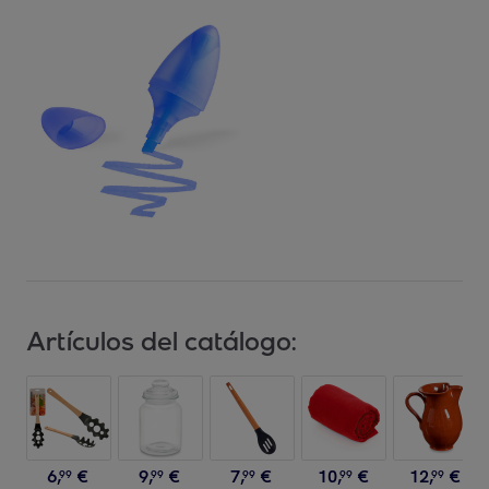
Artículos del catálogo:
6
,
€
9
,
€
7
,
€
10
,
€
12
,
€
99
99
99
99
99