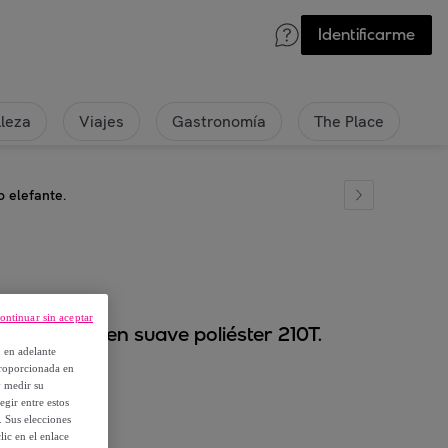
Identificarme
lleza
Viajes
Gastronomía
The Place
o elefante.
ontinuar sin aceptar
 para niño, en suave poliéster 210T.
, en adelante
proporcionada en
y medir su
egir entre estos
. Sus elecciones
ic en el enlace