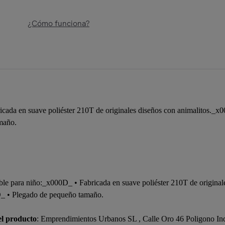
¿Cómo funciona?
cada en suave poliéster 210T de originales diseños con animalitos._x0
maño.
ble para niño:_x000D_ • Fabricada en suave poliéster 210T de origina
0D_ • Plegado de pequeño tamaño.
el producto
: Emprendimientos Urbanos SL , Calle Oro 46 Poligono In