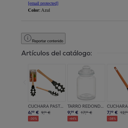
[email protected]
Color
: Azul
Reportar contenido
Artículos del catálogo:
CUCHARA PASTA SURT COLOR aleatorio
TARRO REDONDO LISO TAPA 
CUCHARA 
6
,
€
9
,
€
7
,
€
99
9
,
€
99
17
,
€
99
12
,
99
99
99
-
30
%
-
44
%
-
38
%