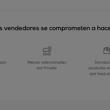
sus vendedores se comprometen a hacer
guro
Marcas seleccionadas
Devoluc
por Privalia
productos e
que haya p