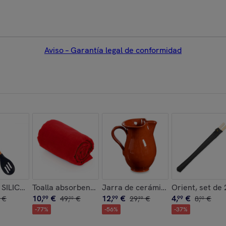
Aviso – Garantía legal de conformidad
CRISTAL 900ML
SILICONA MANGO MADERA DE HAYA 30,5CM
Toalla absorbente Yarg 138x72 cm.
Jarra de cerámica refractaria de
Orient, set de 
10
,
€
12
,
€
4
,
€
€
99
49
,
€
99
29
,
€
99
8
,
€
00
99
00
-
77
%
-
56
%
-
37
%