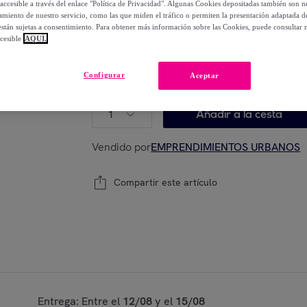
accesible a través del enlace "Política de Privacidad". Algunas Cookies depositadas también son ne
12
,
€
00
miento de nuestro servicio, como las que miden el tráfico o permiten la presentación adaptada d
-
41
%
 están sujetas a consentimiento. Para obtener más información sobre las Cookies, puede consultar n
cesible
AQUÍ.
Configurar
Aceptar
Modelo:
Mochila de cuerdas Llorel plegable p
1
Añadir a la cesta
Vendido por
EMPRENDIMIENTOS URBANOS
Compartir este artículo
Entrega: Entre el
12/08
y el
15/08