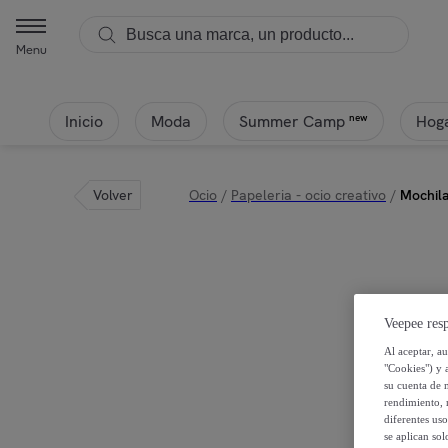
Menu
Inicio
Moda
Hoga
new
Summer Camp
Volver
Ocio
/
Papeleria - ocio creativo
/
Mochila
Veepee resp
Al aceptar, a
"Cookies") y 
su cuenta de 
rendimiento, r
diferentes us
se aplican so