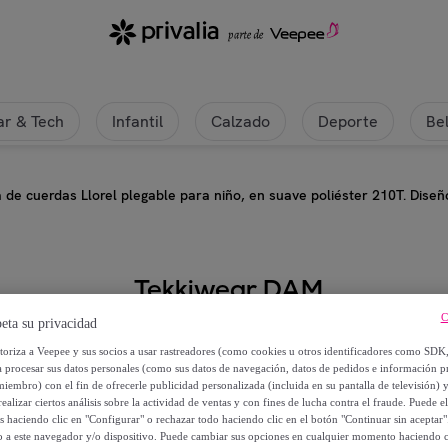
r & Tech
Infantil
Calzado
Deporte
Be
 de cuerdas Llorel plegable para niño, en suave poliéster 210T. Diseñ
Tekkiwear DAM
C
eta su privacidad
Mochila de cuerdas Llorel plegable
utoriza a Veepee y sus socios a usar rastreadores (como cookies u otros identificadores como SDK
Diseño elefante.
a procesar sus datos personales (como sus datos de navegación, datos de pedidos e información 
miembro) con el fin de ofrecerle publicidad personalizada (incluida en su pantalla de televisión) 
ealizar ciertos análisis sobre la actividad de ventas y con fines de lucha contra el fraude. Puede el
6
,
€
99
os haciendo clic en "Configurar" o rechazar todo haciendo clic en el botón "Continuar sin aceptar"
lo a este navegador y/o dispositivo. Puede cambiar sus opciones en cualquier momento haciendo cl