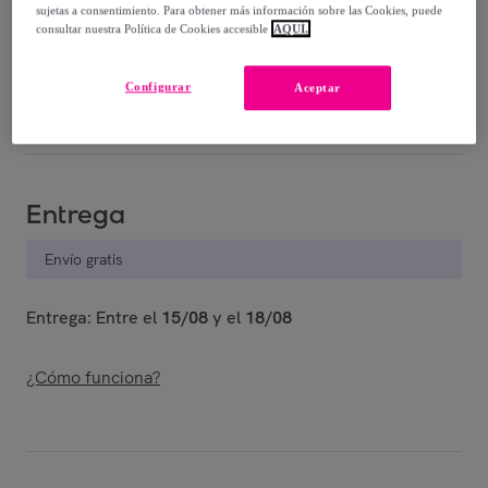
-
75
%
sujetas a consentimiento. Para obtener más información sobre las Cookies, puede
consultar nuestra Política de Cookies accesible
AQUÍ.
Vendido por
EMPRENDIMIENTOS URBANOS
Configurar
Aceptar
Último producto
Entrega
Envío gratis
Entrega: Entre el
15/08
y el
18/08
¿Cómo funciona?