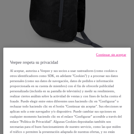
Continuar sin aceptar
Veepee respeta su privacidad
Al aceptar, autoriza a Veepee y sus socios a usar rastreadores (como cookies u
Tekkiwear DAM
otros identificadores como SDK, en adelante "Cookies") y a procesar sus datos
personales (como sus datos de navegación, datos de pedidos e información
proporcionada en su cuenta de miembro) con el fin de ofrecerle publicidad
Mochila Decath.
personalizada (incluida en su pantalla de televisión) y medir su rendimiento,
realizar ciertos análisis sobre la actividad de ventas y con fines de lucha contra el
Modelo:
Mochila Decath.
fraude. Puede elegir entre estos diferentes usos haciendo clic en "Configurar" o
rechazar todo haciendo clic en el botón "Continuar sin aceptar". Sus elecciones se
6
,
€
aplican solo a este navegador y/o dispositivo. Puede cambiar sus opciones en
99
cualquier momento haciendo clic en el enlace “Configurar” accesible a través del
enlace "Política de Privacidad". Algunas Cookies depositadas también son
necesarias para el buen funcionamiento de nuestro servicio, como las que miden
29
,
€
00
el tráfico o permiten la presentación adaptada de nuestras ofertas, y no están