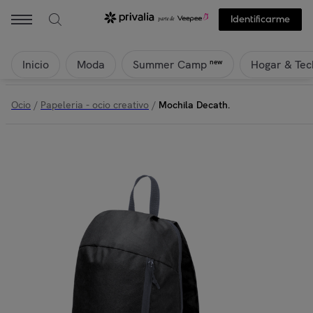
Identificarme
Inicio
Moda
Hogar & Tec
new
Summer Camp
Ocio
/
Papeleria - ocio creativo
/
Mochila Decath.