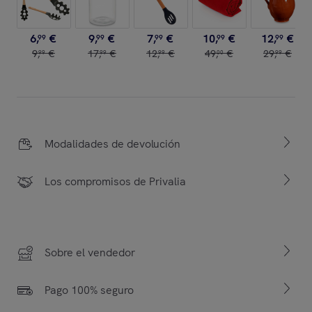
6
,
€
9
,
€
7
,
€
10
,
€
12
,
€
99
99
99
99
99
9
,
€
17
,
€
12
,
€
49
,
€
29
,
€
99
99
99
00
99
Modalidades de devolución
Los compromisos de Privalia
Sobre el vendedor
Pago 100% seguro