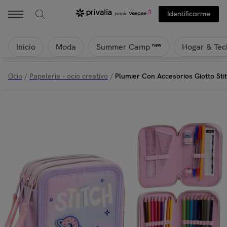
Identificarme
Inicio
Moda
Hogar & Tec
new
Summer Camp
Ocio
/
Papeleria - ocio creativo
/
Plumier Con Accesorios Giotto Sti