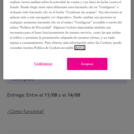
36
,
€
38
realizar ciertos análisis sobre la actividad de ventas y con fines de lucha contra el
fraude. Puede elegir entre estos diferentes usos haciendo clic en "Configurar" o
-
20
%
rechazar todo haciendo clic en el botón "Continuar sin aceptar". Sus elecciones se
aplican solo a este navegador y/o dispositivo. Puede cambiar sus opciones en
Vendido por
ECOMMERC3
cualquier momento haciendo clic en el enlace “Configurar” accesible a través del
enlace "Política de Privacidad". Algunas Cookies depositadas también son
necesarias para el buen funcionamiento de nuestro servicio, como las que miden
Están agotándose
el tráfico o permiten la presentación adaptada de nuestras ofertas, y no están
sujetas a consentimiento. Para obtener más información sobre las Cookies, puede
consultar nuestra Política de Cookies accesible
AQUÍ.
Configurar
Aceptar
Entrega
Envío gratis
Entrega: Entre el
11/08
y el
14/08
¿Cómo funciona?