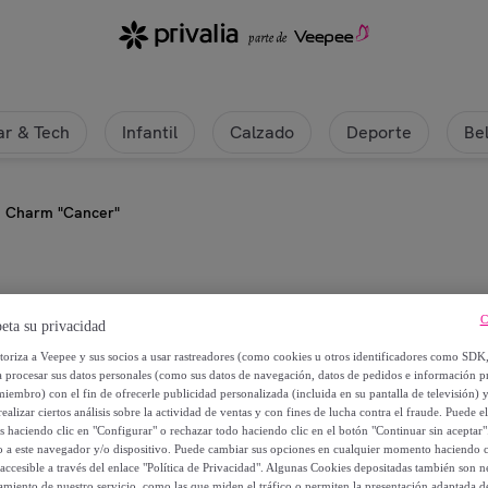
r & Tech
Infantil
Calzado
Deporte
Be
a Charm "Cancer"
Uo
C
eta su privacidad
utoriza a Veepee y sus socios a usar rastreadores (como cookies u otros identificadores como SDK
Pulsera Charm "Cancer"
a procesar sus datos personales (como sus datos de navegación, datos de pedidos e información 
miembro) con el fin de ofrecerle publicidad personalizada (incluida en su pantalla de televisión) 
2
,
€
ealizar ciertos análisis sobre la actividad de ventas y con fines de lucha contra el fraude. Puede el
60
os haciendo clic en "Configurar" o rechazar todo haciendo clic en el botón "Continuar sin aceptar"
lo a este navegador y/o dispositivo. Puede cambiar sus opciones en cualquier momento haciendo cl
accesible a través del enlace "Política de Privacidad". Algunas Cookies depositadas también son ne
6
,
€
50
miento de nuestro servicio, como las que miden el tráfico o permiten la presentación adaptada d