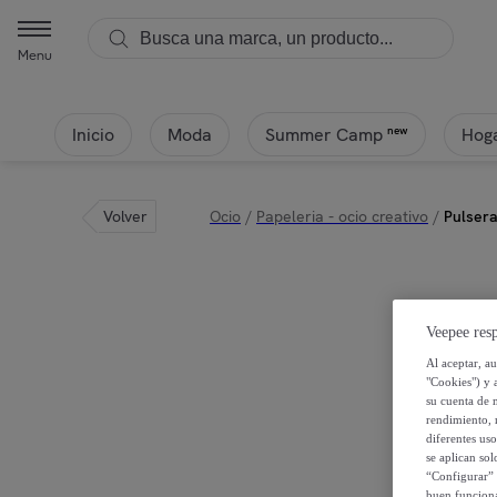
Menu
Inicio
Moda
Hoga
new
Summer Camp
Volver
Ocio
/
Papeleria - ocio creativo
/
Pulser
Veepee resp
Al aceptar, a
"Cookies") y 
su cuenta de 
rendimiento, r
diferentes us
se aplican so
“Configurar” 
buen funciona