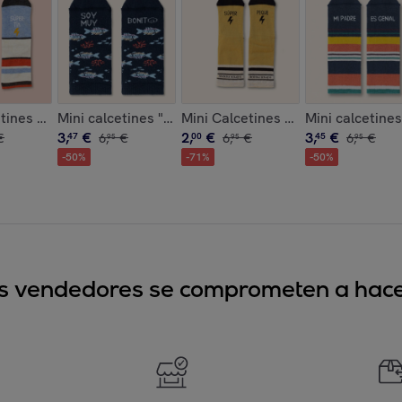
 de Papá Noel"
tines "Tengo una súper tía" New talla 31-34
Mini calcetines "Soy muy bonit@"
Mini Calcetines "Súper Peque" tal
Mini calcetines
3
,
€
2
,
€
3
,
€
€
47
6
,
€
00
6
,
€
45
6
,
€
95
95
95
-
50
%
-
71
%
-
50
%
sus vendedores se comprometen a hacer