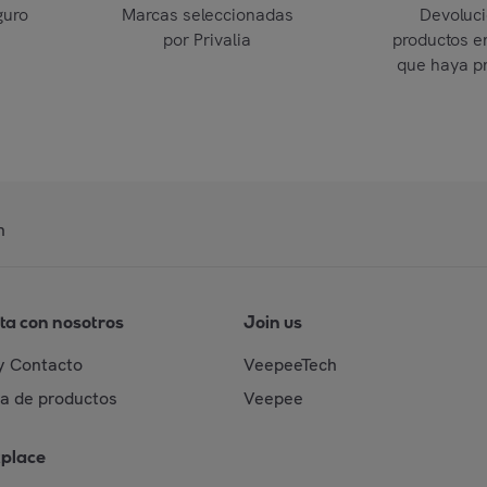
guro
Marcas seleccionadas
Devoluc
por Privalia
productos e
que haya p
n
ta con nosotros
Join us
y Contacto
VeepeeTech
da de productos
Veepee
place