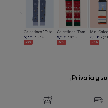
Calcetines "Estoy colgad@ por ti"
Calcetines "Familia ayudante
Mini Calce
5
,
€
5
,
€
3
,
€
48
10
,
€
47
10
,
€
47
6
,
95
95
95
-
49
%
-
50
%
-
50
%
¡Privalia y 