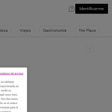
Identificarme
lleza
Viajes
Gastronomía
The Place
ontinuar sin aceptar
, en adelante
proporcionada en
y medir su
egir entre estos
. Sus elecciones
ic en el enlace
cesarias para el
e nuestras