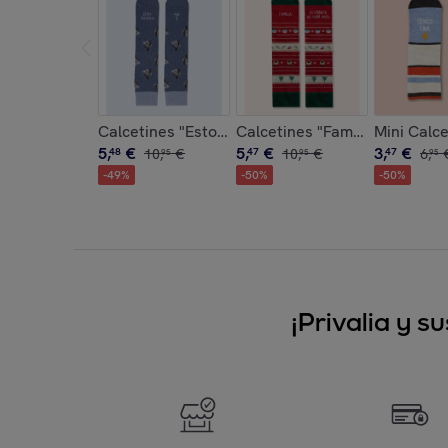
Calcetines "Estoy colgad@ por ti"
Calcetines "Familia ayudante
Mini Calce
5
,
€
5
,
€
3
,
€
48
10
,
€
47
10
,
€
47
6
,
95
95
95
-
49
%
-
50
%
-
50
%
¡Privalia y 