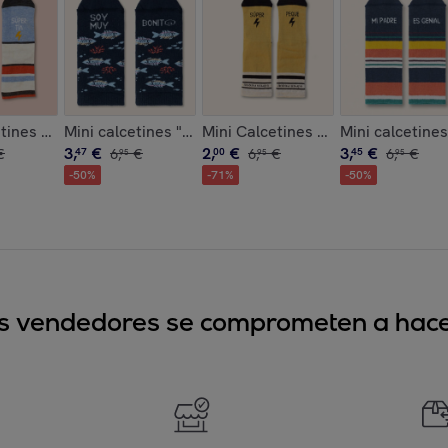
 de Papá Noel"
tines "Tengo una súper tía" New talla 31-34
Mini calcetines "Soy muy bonit@"
Mini Calcetines "Súper Peque" tal
Mini calcetines
3
,
€
2
,
€
3
,
€
€
47
6
,
€
00
6
,
€
45
6
,
€
95
95
95
-
50
%
-
71
%
-
50
%
sus vendedores se comprometen a hacer