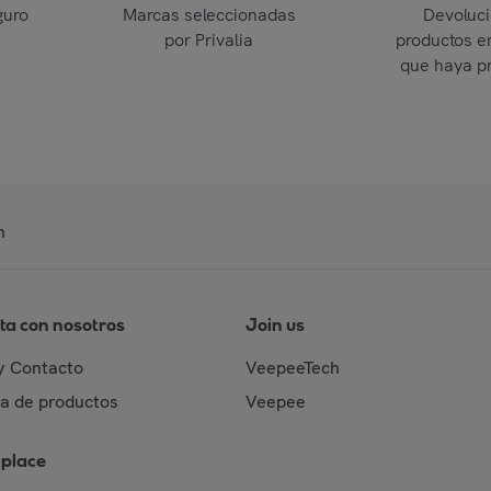
guro
Marcas seleccionadas
Devoluc
por Privalia
productos e
que haya p
n
ta con nosotros
Join us
y Contacto
VeepeeTech
da de productos
Veepee
place