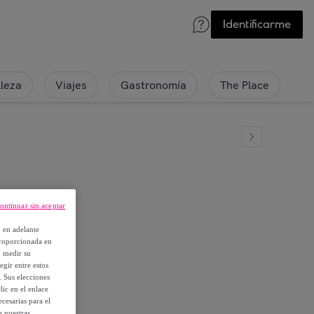
Identificarme
lleza
Viajes
Gastronomía
The Place
ontinuar sin aceptar
, en adelante
proporcionada en
y medir su
egir entre estos
. Sus elecciones
ic en el enlace
cesarias para el
e nuestras