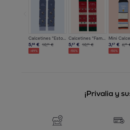
Calcetines "Estoy colgad@ por ti"
Calcetines "Familia ayudante
Mini Calce
5
,
€
5
,
€
3
,
€
48
10
,
€
47
10
,
€
47
6
,
95
95
95
-
49
%
-
50
%
-
50
%
¡Privalia y 