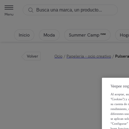
Menu
Inicio
Moda
Hoga
new
Summer Camp
Volver
Ocio
/
Papeleria - ocio creativo
/
Pulsera
Veepee resp
Al aceptar, a
"Cookies") y 
su cuenta de 
rendimiento, r
diferentes us
se aplican so
“Configurar” 
buen funciona