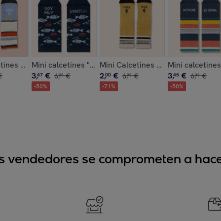
 de Papá Noel"
tines "Tengo una súper tía" New talla 31-34
Mini calcetines "Soy muy bonit@"
Mini Calcetines "Súper Peque" tal
Mini calcetines
3
,
€
2
,
€
3
,
€
€
47
6
,
€
00
6
,
€
45
6
,
€
95
95
95
-
50
%
-
71
%
-
50
%
sus vendedores se comprometen a hacer