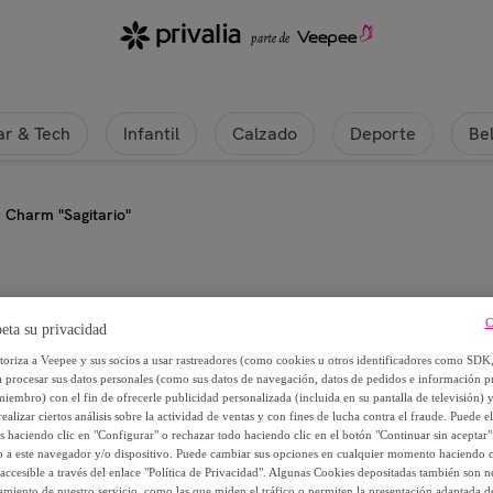
r & Tech
Infantil
Calzado
Deporte
Be
 Charm "Sagitario"
Uo
C
eta su privacidad
utoriza a Veepee y sus socios a usar rastreadores (como cookies u otros identificadores como SDK
Pulsera Charm "Sagitario"
a procesar sus datos personales (como sus datos de navegación, datos de pedidos e información 
miembro) con el fin de ofrecerle publicidad personalizada (incluida en su pantalla de televisión) 
2
,
€
ealizar ciertos análisis sobre la actividad de ventas y con fines de lucha contra el fraude. Puede el
60
os haciendo clic en "Configurar" o rechazar todo haciendo clic en el botón "Continuar sin aceptar"
lo a este navegador y/o dispositivo. Puede cambiar sus opciones en cualquier momento haciendo cl
accesible a través del enlace "Política de Privacidad". Algunas Cookies depositadas también son ne
6
,
€
50
miento de nuestro servicio, como las que miden el tráfico o permiten la presentación adaptada d