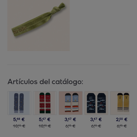
Artículos del catálogo:
5
,
€
5
,
€
3
,
€
3
,
€
2
,
€
48
47
47
47
00
10
,
€
10
,
€
6
,
€
6
,
€
6
,
€
95
95
95
95
95