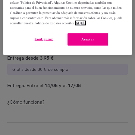
-
50
%
enlace "Política de Privacidad". Algunas Cookies depositadas también son
necesarias para el buen funcionamiento de nuestro servicio, como las que miden
Vendido por
UO
el tráfico o permiten la presentación adaptada de nuestras ofertas, y no están
sujetas a consentimiento. Para obtener más información sobre las Cookies, puede
consultar nuestra Política de Cookies accesible
AQUÍ.
Configurar
Aceptar
Entrega
Entrega desde
3,95 €
Gratis desde 30 € de compra
Entrega: Entre el
14/08
y el
17/08
¿Cómo funciona?