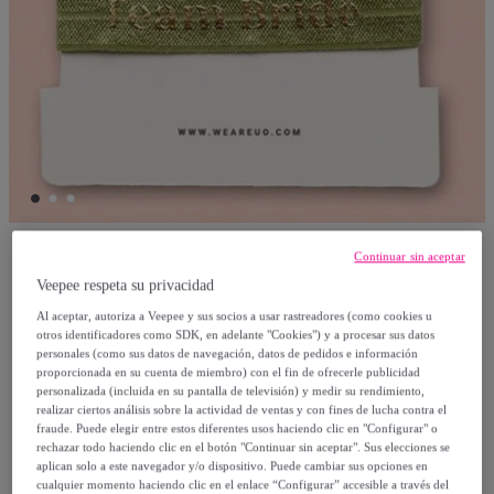
Continuar sin aceptar
Uo
Veepee respeta su privacidad
Al aceptar, autoriza a Veepee y sus socios a usar rastreadores (como cookies u
Pulsera Tela Elástica "Team bride"
otros identificadores como SDK, en adelante "Cookies") y a procesar sus datos
personales (como sus datos de navegación, datos de pedidos e información
Modelo:
Pulsera Tela Elástica "Team bride"
proporcionada en su cuenta de miembro) con el fin de ofrecerle publicidad
personalizada (incluida en su pantalla de televisión) y medir su rendimiento,
realizar ciertos análisis sobre la actividad de ventas y con fines de lucha contra el
1
,
€
47
fraude. Puede elegir entre estos diferentes usos haciendo clic en "Configurar" o
rechazar todo haciendo clic en el botón "Continuar sin aceptar". Sus elecciones se
aplican solo a este navegador y/o dispositivo. Puede cambiar sus opciones en
2
,
€
95
cualquier momento haciendo clic en el enlace “Configurar” accesible a través del