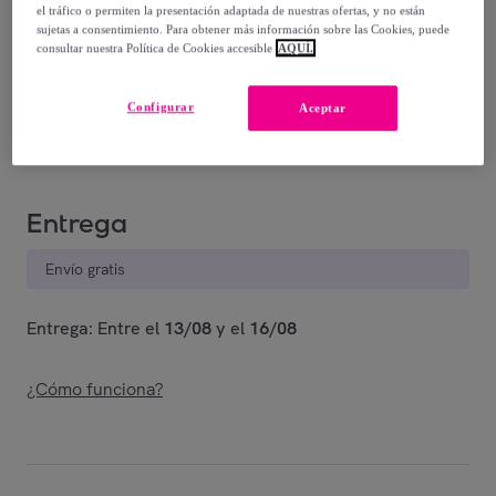
el tráfico o permiten la presentación adaptada de nuestras ofertas, y no están
sujetas a consentimiento. Para obtener más información sobre las Cookies, puede
9
,
€
99
consultar nuestra Política de Cookies accesible
AQUÍ.
-
20
%
Vendido por
EMPRENDIMIENTOS URBANOS
Configurar
Aceptar
Entrega
Envío gratis
Entrega: Entre el
13/08
y el
16/08
¿Cómo funciona?