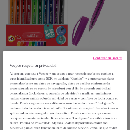
Continuar sin aceptar
Veepee respeta su privacidad
DAM
Al aceptar, autoriza a Veepee y sus socios a usar rastreadores (como cookies u
otros identificadores como SDK, en adelante "Cookies") y a procesar sus datos
personales (como sus datos de navegación, datos de pedidos e información
SET BOLÍGRAFOS 1.0 mm 10 COLORES
proporcionada en su cuenta de miembro) con el fin de ofrecerle publicidad
personalizada (incluida en su pantalla de televisión) y medir su rendimiento,
ESCRITURA SUAVE
realizar ciertos análisis sobre la actividad de ventas y con fines de lucha contra el
Modelo:
SET BOLÍGRAFOS 1.0 mm 10
fraude. Puede elegir entre estos diferentes usos haciendo clic en "Configurar" o
rechazar todo haciendo clic en el botón "Continuar sin aceptar". Sus elecciones se
COLORES ESCRITURA SUAVE
aplican solo a este navegador y/o dispositivo. Puede cambiar sus opciones en
cualquier momento haciendo clic en el enlace “Configurar” accesible a través del
enlace "Política de Privacidad". Algunas Cookies depositadas también son
7
,
€
99
necesarias para el buen funcionamiento de nuestro servicio, como las que miden