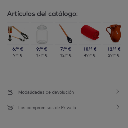
Artículos del catálogo:
6
,
€
9
,
€
7
,
€
10
,
€
12
,
€
99
99
99
99
99
9
,
€
17
,
€
12
,
€
49
,
€
29
,
€
99
99
99
00
99
Modalidades de devolución
Los compromisos de Privalia