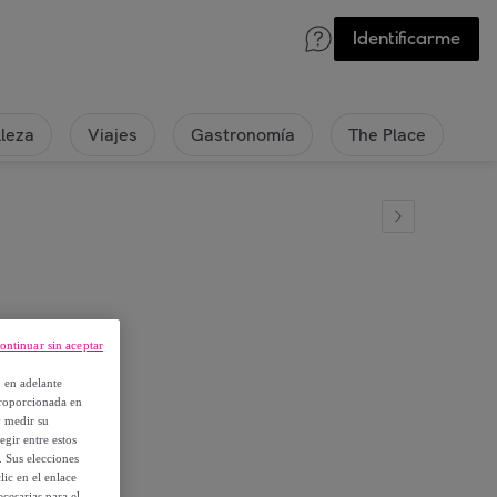
Identificarme
lleza
Viajes
Gastronomía
The Place
ontinuar sin aceptar
, en adelante
proporcionada en
y medir su
egir entre estos
. Sus elecciones
ic en el enlace
cesarias para el