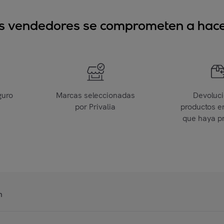
sus vendedores se comprometen a hacer
guro
Marcas seleccionadas
Devoluc
por Privalia
productos e
que haya p
n