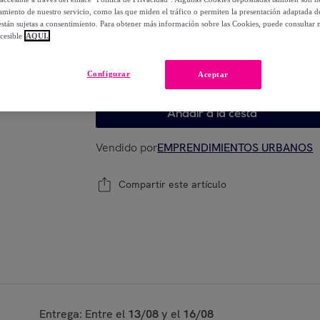
-
28
%
miento de nuestro servicio, como las que miden el tráfico o permiten la presentación adaptada d
 están sujetas a consentimiento. Para obtener más información sobre las Cookies, puede consultar n
cesible
AQUÍ.
Último producto
Configurar
Aceptar
Modelo:
Set de 6 ceras Tune.
Añadir a la cesta
Vendido por
EMPRENDIMIENTOS URBANOS
Compartir este artículo
Entrega: Entre el
13/08
y el
16/08