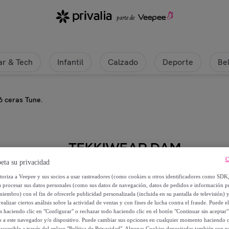
r & Tech
Infantil
Calzado
Deporte
Be
6 ceras Tune.
TEKKIWEAR DAM
C
eta su privacidad
Set de 6 ceras Tune.
utoriza a Veepee y sus socios a usar rastreadores (como cookies u otros identificadores como SDK
a procesar sus datos personales (como sus datos de navegación, datos de pedidos e información 
4
,
€
miembro) con el fin de ofrecerle publicidad personalizada (incluida en su pantalla de televisión) 
99
ealizar ciertos análisis sobre la actividad de ventas y con fines de lucha contra el fraude. Puede el
os haciendo clic en "Configurar" o rechazar todo haciendo clic en el botón "Continuar sin aceptar"
7
,
€
lo a este navegador y/o dispositivo. Puede cambiar sus opciones en cualquier momento haciendo cl
00
accesible a través del enlace "Política de Privacidad". Algunas Cookies depositadas también son ne