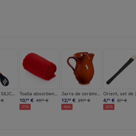
CRISTAL 900ML
SILICONA MANGO MADERA DE HAYA 30,5CM
Toalla absorbente Yarg 138x72 cm.
Jarra de cerámica refractaria de
Orient, set de 
10
,
€
12
,
€
4
,
€
€
99
49
,
€
99
29
,
€
99
8
,
€
00
99
00
-
77
%
-
56
%
-
37
%