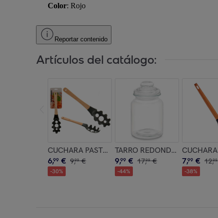
Color
: Rojo
Reportar contenido
Artículos del catálogo:
CUCHARA PASTA SURT COLOR aleatorio
TARRO REDONDO LISO TAPA 
CUCHARA 
6
,
€
9
,
€
7
,
€
99
9
,
€
99
17
,
€
99
12
,
99
99
99
-
30
%
-
44
%
-
38
%