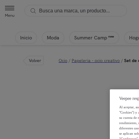
Menu
Inicio
Moda
Hoga
new
Summer Camp
Volver
Ocio
/
Papeleria - ocio creativo
/
Set de 
Veepee resp
Al aceptar, a
"Cookies") y 
su cuenta de 
rendimiento, r
diferentes us
se aplican so
“Configurar” 