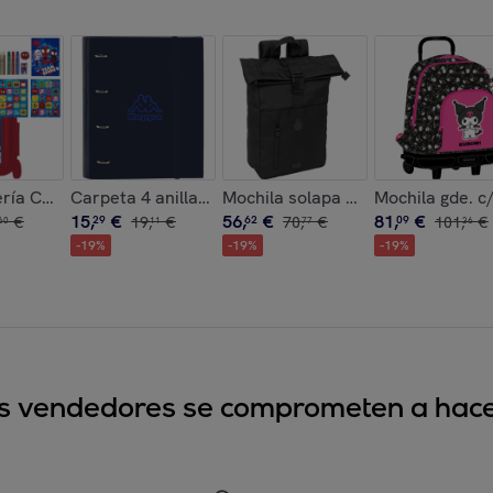
ink"
ría Coloreable Trolley Spidey
Carpeta 4 anillas 35mm c/recambio kappa "blue nigh
Mochila solapa para portatil 15,6
Mochila gde. c
15
,
€
56
,
€
81
,
€
€
29
19
,
€
62
70
,
€
09
101
,
€
60
11
77
36
-
19
%
-
19
%
-
19
%
sus vendedores se comprometen a hacer