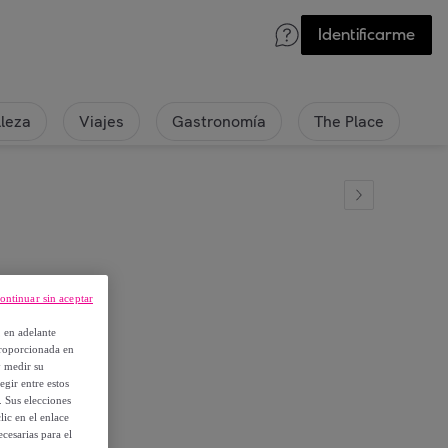
Identificarme
lleza
Viajes
Gastronomía
The Place
ontinuar sin aceptar
ty
, en adelante
proporcionada en
y medir su
egir entre estos
. Sus elecciones
ic en el enlace
cesarias para el