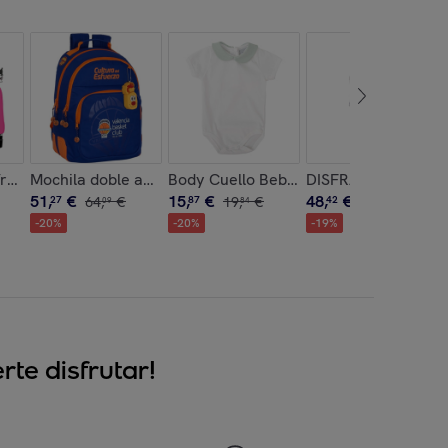
t"
 real madrid premium
/ruedas compact extraible kuromi
Mochila doble adapt.carro valencia basket
Body Cuello Bebe Encanto
DISFRAZ DRACULA
51
,
€
15
,
€
48
,
€
27
64
,
€
87
19
,
€
42
60
,
€
09
84
52
-
20
%
-
20
%
-
19
%
te disfrutar!