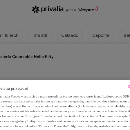
r & Tech
Infantil
Calzado
Deporte
Be
elería Coloreable Hello Kitty
Hello Kitty
C
eta su privacidad
Set Papelería Coloreable Hello Kit
utoriza a Veepee y sus socios a usar rastreadores (como cookies u otros identificadores como SDK
a procesar sus datos personales (como sus datos de navegación, datos de pedidos e información 
miembro) con el fin de ofrecerle publicidad personalizada (incluida en su pantalla de televisión) 
15
,
€
01
ealizar ciertos análisis sobre la actividad de ventas y con fines de lucha contra el fraude. Puede el
os haciendo clic en "Configurar" o rechazar todo haciendo clic en el botón "Continuar sin aceptar"
lo a este navegador y/o dispositivo. Puede cambiar sus opciones en cualquier momento haciendo cl
18
,
€
76
accesible a través del enlace "Política de Privacidad". Algunas Cookies depositadas también son ne