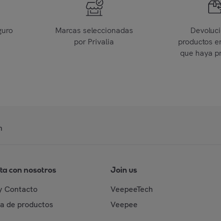
guro
Marcas seleccionadas
Devoluc
por Privalia
productos e
que haya p
n
ta con nosotros
Join us
y Contacto
VeepeeTech
da de productos
Veepee