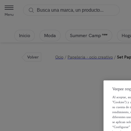
Menu
Inicio
Moda
Hoga
new
Summer Camp
Volver
Ocio
/
Papeleria - ocio creativo
/
Set Pap
Veepee resp
Al aceptar, a
"Cookies") y 
su cuenta de 
rendimiento, r
diferentes us
se aplican so
“Configurar” 