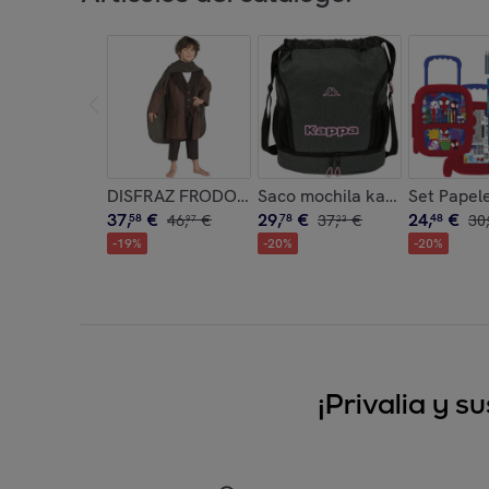
DISFRAZ FRODO BAGGINS DELUXE INF
Saco mochila kappa "silver p
Set Papele
37
,
€
29
,
€
24
,
€
58
46
,
€
78
37
,
€
48
30
,
97
23
-
19
%
-
20
%
-
20
%
¡Privalia y 