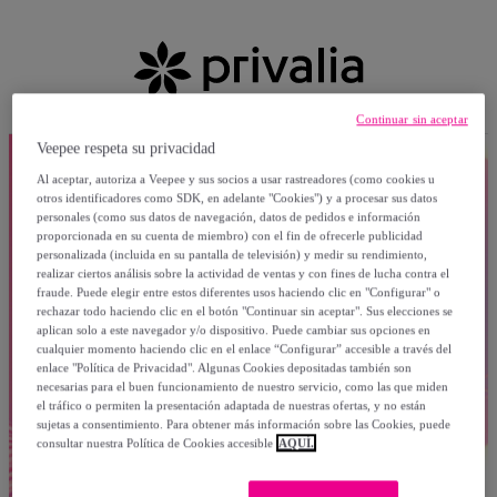
Continuar sin aceptar
Veepee respeta su privacidad
Al aceptar, autoriza a Veepee y sus socios a usar rastreadores (como cookies u
otros identificadores como SDK, en adelante "Cookies") y a procesar sus datos
personales (como sus datos de navegación, datos de pedidos e información
proporcionada en su cuenta de miembro) con el fin de ofrecerle publicidad
personalizada (incluida en su pantalla de televisión) y medir su rendimiento,
realizar ciertos análisis sobre la actividad de ventas y con fines de lucha contra el
fraude. Puede elegir entre estos diferentes usos haciendo clic en "Configurar" o
rechazar todo haciendo clic en el botón "Continuar sin aceptar". Sus elecciones se
aplican solo a este navegador y/o dispositivo. Puede cambiar sus opciones en
cualquier momento haciendo clic en el enlace “Configurar” accesible a través del
enlace "Política de Privacidad". Algunas Cookies depositadas también son
necesarias para el buen funcionamiento de nuestro servicio, como las que miden
el tráfico o permiten la presentación adaptada de nuestras ofertas, y no están
sujetas a consentimiento. Para obtener más información sobre las Cookies, puede
consultar nuestra Política de Cookies accesible
AQUÍ.