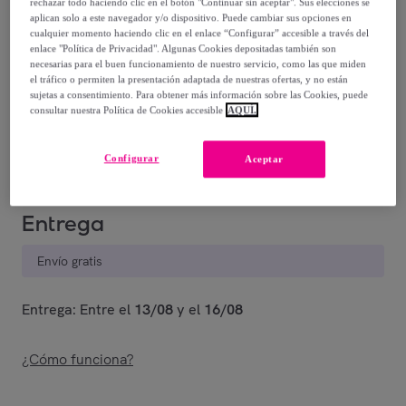
rechazar todo haciendo clic en el botón "Continuar sin aceptar". Sus elecciones se
79
,
€
00
aplican solo a este navegador y/o dispositivo. Puede cambiar sus opciones en
-
58
%
cualquier momento haciendo clic en el enlace “Configurar” accesible a través del
enlace "Política de Privacidad". Algunas Cookies depositadas también son
necesarias para el buen funcionamiento de nuestro servicio, como las que miden
Posible recogida de tu antiguo producto
ver condiciones
,
el tráfico o permiten la presentación adaptada de nuestras ofertas, y no están
sujetas a consentimiento. Para obtener más información sobre las Cookies, puede
consultar nuestra Política de Cookies accesible
AQUÍ.
Vendido por
EMPRENDIMIENTOS URBANOS
Configurar
Aceptar
Entrega
Envío gratis
Entrega: Entre el
13/08
y el
16/08
¿Cómo funciona?