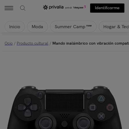
Identificarme
Inicio
Moda
Hogar & Tec
new
Summer Camp
Ocio
/
Producto cultural
/
Mando inalámbrico con vibración compati