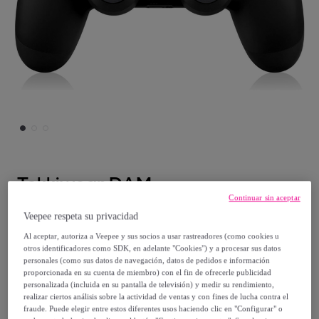
Tekkiwear DAM
Continuar sin aceptar
Mando inalámbrico con vibración
Veepee respeta su privacidad
compatible con PS4. Funciones completas.
Al aceptar, autoriza a Veepee y sus socios a usar rastreadores (como cookies u
otros identificadores como SDK, en adelante "Cookies") y a procesar sus datos
Modelo:
Unica
personales (como sus datos de navegación, datos de pedidos e información
proporcionada en su cuenta de miembro) con el fin de ofrecerle publicidad
32
,
€
personalizada (incluida en su pantalla de televisión) y medir su rendimiento,
99
realizar ciertos análisis sobre la actividad de ventas y con fines de lucha contra el
fraude. Puede elegir entre estos diferentes usos haciendo clic en "Configurar" o