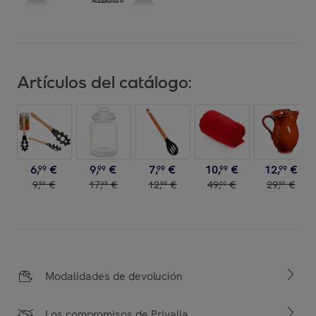
Artículos del catálogo:
6
,
€
9
,
€
7
,
€
10
,
€
12
,
€
99
99
99
99
99
9
,
€
17
,
€
12
,
€
49
,
€
29
,
€
99
99
99
00
99
Modalidades de devolución
Los compromisos de Privalia